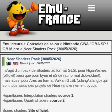
Emulateurs
>
Consoles de salon
>
Nintendo GBA / GBA SP /
GB Micro
>
Near Shaders Pack (30/05/2026)
Near Shaders Pack (30/05/2026)
|
| Mise à jour : 30/05/2026
Il s'agit d'un pack de Shaders au format GLSL pour Higan/bsnes
(officiel) ainsi que pour byuu et nSide (au format .fs/.vs/.bml),
mais aussi pour Ares au format Vulkan GLSL (.slang/.slangp) qui
sont tous issus des projets de Near (anciennement byuu).
Higan/bsnes Interpolaton shaders
source 1
.
Higan/bsnes Quark shaders
source 2
.
Bsnes shaders
Site officiel
.