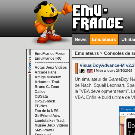
News
Emulateurs
Utilita
Emulateurs
>
Consoles de s
EmuFrance Forum
EmuFrance IRC
===================
VisualBoyAdvance-M v2.2
Actus Jeux Vidéos
|
| Mise à jour : 26/10/2025
Arcade Fans
Amiga Museum
Un émulateur de GameBoy N&B
Arkames Trad.
de Nach, Squall Leonhart, Sp
Bruno C. Zone
la "VBA development team". Le
Calice
CBSata
VBA. Enfin le build ultime de 
CPS2Shock
EF-Nes
Fan de la NES
GirlFriend Adv.
Landstalker Trad.
Musée Jeux Vidéos
SMS Power