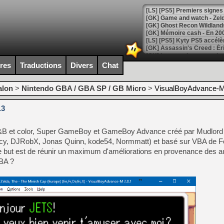
[Mo5] DOOM arrive en cart
[GK] Bethesda fête les 30 
ires
Traductions
Divers
Chat
[GK] Roblox : l'action en B
alon
>
Nintendo GBA / GBA SP / GB Micro
>
VisualBoyAdvance-M
[GK] Agenda - GeForce NOW
.3
[GK] Devolver Digital en a 
[LS] [PS5] ps5-y2jb-autolo
 et color, Super GameBoy et GameBoy Advance créé par Mudlord (
[GK] Pourquoi Marvel Tokon 
acy, DJRobX, Jonas Quinn, kode54, Normmatt) et basé sur VBA de Fo
[GK] Test : Restory : Chill
 but est de réunir un maximum d'améliorations en provenance des au
[GK] GTA 6 : Rockstar Games
VBA ?
[GK] Hot Wheels Infinite Rus
[GK] Mémoire cash - Secret 
[GK] Résultats Nintendo : 
[GK] Déjà des dégraissage
[Mo5] Brickboy cherche à r
[GK] Minecraft et ses « Gra