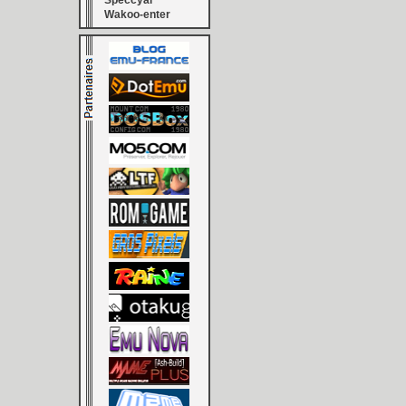
Speccyal
Wakoo-enter