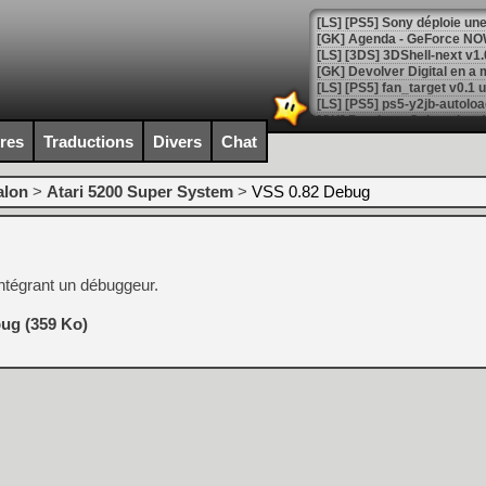
[GK] Agenda - GeForce NOW
[GK] Devolver Digital en a 
[LS] [PS5] ps5-y2jb-autolo
[GK] Pourquoi Marvel Tokon 
ires
Traductions
Divers
Chat
[GK] Test : Restory : Chill
[GK] GTA 6 : Rockstar Games
[GK] Hot Wheels Infinite Rus
alon
>
Atari 5200 Super System
>
VSS 0.82 Debug
[GK] Mémoire cash - Secret 
[GK] Résultats Nintendo : 
[GK] Déjà des dégraissage
intégrant un débuggeur.
[Mo5] Brickboy cherche à r
[GK] Minecraft et ses « Gra
ug (359 Ko)
[GK] Beast of Reincarnation
[GK] Ubisoft : fin de parti
[GK] Mémoire cash - Metroid
[GK] Dan Houser (GTA) défe
[GK] Comment EA Sports FC
[GK] Crimson Moon : un Dark
[GK] Isle of Reveries : le j
[GK] Moonlighter 2 : The En
[GK] Capcom relance Monste