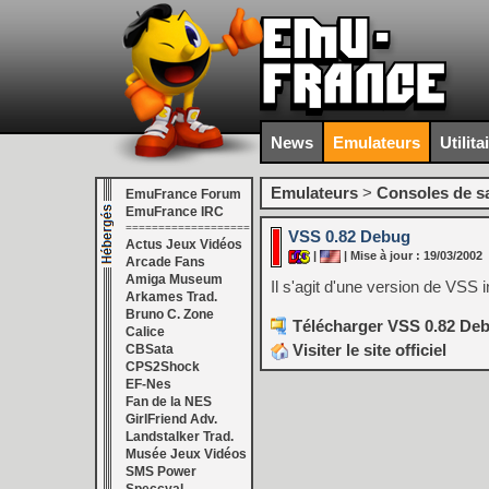
News
Emulateurs
Utilita
Emulateurs
>
Consoles de s
EmuFrance Forum
EmuFrance IRC
===================
VSS 0.82 Debug
Actus Jeux Vidéos
|
| Mise à jour : 19/03/2002
Arcade Fans
Amiga Museum
Il s'agit d'une version de VSS 
Arkames Trad.
Bruno C. Zone
Télécharger VSS 0.82 Deb
Calice
Visiter le site officiel
CBSata
CPS2Shock
EF-Nes
Fan de la NES
GirlFriend Adv.
Landstalker Trad.
Musée Jeux Vidéos
SMS Power