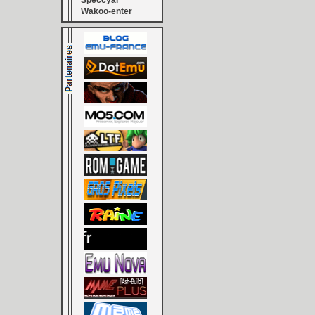
Speccyal
Wakoo-enter