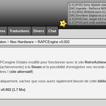
[GK] Agenda - GeForce NOW
[GK] Devolver Digital en a 
[LS] [PS5] ps5-y2jb-autolo
[GK] Pourquoi Marvel Tokon 
ires
Traductions
Divers
Chat
[GK] Test : Restory : Chill
[GK] GTA 6 : Rockstar Games
[GK] Hot Wheels Infinite Rus
alon
>
Nec Hardware
>
RAPCEngine v0.002
[GK] Mémoire cash - Secret 
[GK] Résultats Nintendo : 
[GK] Déjà des dégraissage
C PCengine Ootake modifié pour fonctionner avec le site
[Mo5] Brickboy cherche à r
RetroAchiev
[GK] Minecraft et ses « Gra
 (achievements) à la
Steam
et la possibilité d'enregistrer ses records 
res ! (
site alternatif
)
[GK] Beast of Reincarnation
[GK] Ubisoft : fin de parti
[GK] Mémoire cash - Metroid
matiquement, sachez que vous aurez également besoin de cette
bibl
[GK] Dan Houser (GTA) défe
[GK] Comment EA Sports FC
v0.002 (1.7 Mo)
[GK] Crimson Moon : un Dark
[GK] Isle of Reveries : le j
[GK] Moonlighter 2 : The En
[GK] Capcom relance Monste