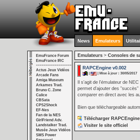
News
Emulateurs
Utilita
Emulateurs
>
Consoles de s
EmuFrance Forum
EmuFrance IRC
===================
RAPCEngine v0.002
Actus Jeux Vidéos
|
| Mise à jour : 30/05/2017
Arcade Fans
Amiga Museum
Il s'agit de l'émulateur de NE
Arkames Trad.
permet d'ajouter des "succès"
Bruno C. Zone
comparer en direct avec les aut
Calice
CBSata
CPS2Shock
Bien que téléchargeable auto
EF-Nes
Fan de la NES
Télécharger RAPCEngine 
GirlFriend Adv.
Visiter le site officiel
Landstalker Trad.
Musée Jeux Vidéos
SMS Power