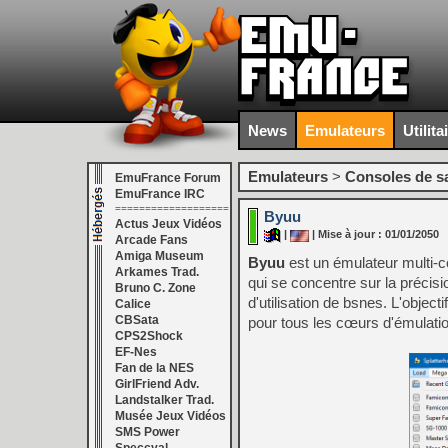
News
Emulateurs
Utilita
Emulateurs
>
Consoles de s
EmuFrance Forum
EmuFrance IRC
===================
Byuu
Actus Jeux Vidéos
|
| Mise à jour : 01/01/2050
Arcade Fans
Amiga Museum
Byuu
est un émulateur multi-c
Arkames Trad.
qui se concentre sur la précision 
Bruno C. Zone
d'utilisation de bsnes. L'objecti
Calice
CBSata
pour tous les cœurs d'émulati
CPS2Shock
EF-Nes
Fan de la NES
GirlFriend Adv.
Landstalker Trad.
Musée Jeux Vidéos
SMS Power