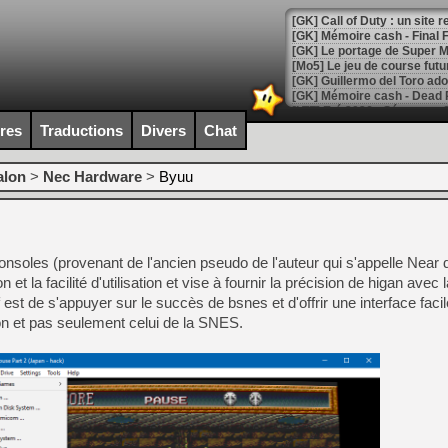
[GK] Le portage de Super M
[Mo5] Le jeu de course fut
[GK] Guillermo del Toro ado
[LTF] Eté 2026 - Séquence 
ires
Traductions
Divers
Chat
[GK] Mistfall Hunter : déjà 
[GK] Wo Long 2 évolue avec
[GK] Crossfire : un TPS à 100
alon
>
Nec Hardware
>
Byuu
[LS] [PS5] Premiers signes 
onsoles (provenant de l'ancien pseudo de l'auteur qui s'appelle Near
et la facilité d'utilisation et vise à fournir la précision de higan avec la
[Mo5] DOOM arrive en cart
f est de s'appuyer sur le succès de bsnes et d'offrir une interface facile
[GK] Bethesda fête les 30 
on et pas seulement celui de la SNES.
[GK] Roblox : l'action en B
[GK] Agenda - GeForce NOW
[GK] Devolver Digital en a 
[LS] [PS5] ps5-y2jb-autolo