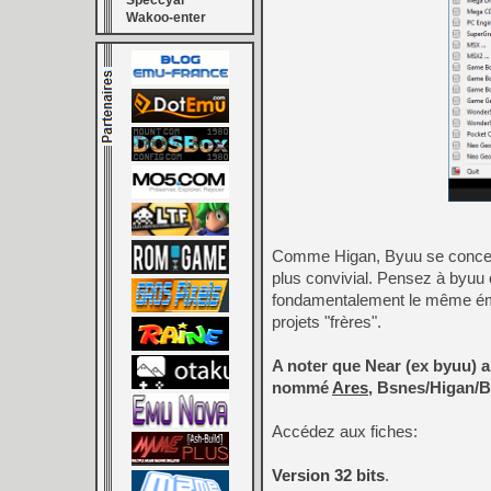
Speccyal
Wakoo-enter
Comme Higan, Byuu se concentr
plus convivial. Pensez à byuu
fondamentalement le même émul
projets "frères".
A noter que Near (ex byuu) a
nommé
Ares
, Bsnes/Higan/B
Accédez aux fiches:
Version 32 bits
.