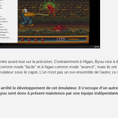
[GK] Pourquoi Marvel Tokon 
[GK] Test : Restory : Chill
[GK] GTA 6 : Rockstar Games
[GK] Hot Wheels Infinite Rus
[GK] Mémoire cash - Secret 
[GK] Résultats Nintendo : 
[GK] Déjà des dégraissage
[Mo5] Brickboy cherche à r
[GK] Minecraft et ses « Gra
[GK] Beast of Reincarnation
[GK] Ubisoft : fin de parti
[GK] Mémoire cash - Metroid
e avant tout sur la précision. Contrairement à Higan, Byuu vise à 
[GK] Dan Houser (GTA) défe
[GK] Comment EA Sports FC
 comme mode "facile" et à higan comme mode "avancé", mais ils ont
[GK] Crimson Moon : un Dark
ateur sous le capot. L'un n'est pas un sur-ensemble de l'autre; ce 
[GK] Isle of Reveries : le j
[GK] Moonlighter 2 : The En
 arrêté le développement de cet émulateur. Il s'occupe d'un autr
yuu sont donc à présent maintenus par une équipe indépendant