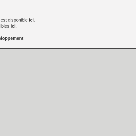
 est disponible
ici
.
ibles
ici
.
veloppement
.