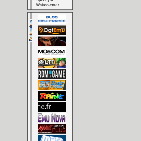
Speccyal
Wakoo-enter