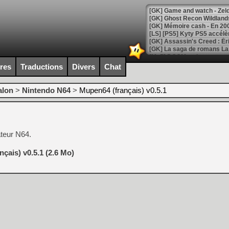
[Mo5] DOOM arrive en cart
[GK] Bethesda fête les 30 
ires
Traductions
Divers
Chat
[GK] Roblox : l'action en B
alon
>
Nintendo N64
>
Mupen64 (français) v0.5.1
[GK] Agenda - GeForce NOW
[GK] Devolver Digital en a 
[LS] [PS5] ps5-y2jb-autolo
ateur N64.
[GK] Pourquoi Marvel Tokon 
[GK] Test : Restory : Chill
çais) v0.5.1 (2.6 Mo)
[GK] GTA 6 : Rockstar Games
[GK] Hot Wheels Infinite Rus
[GK] Mémoire cash - Secret 
[GK] Résultats Nintendo : 
[GK] Déjà des dégraissage
[Mo5] Brickboy cherche à r
[GK] Minecraft et ses « Gra