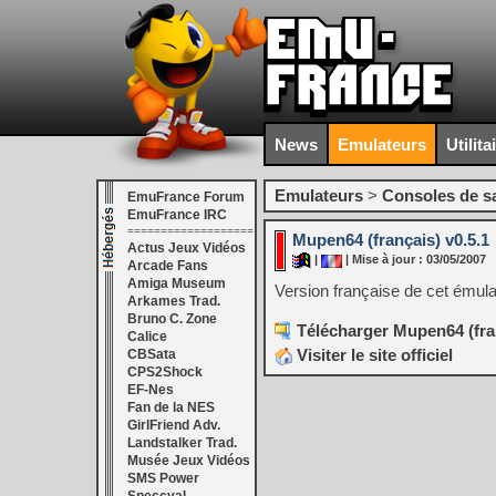
News
Emulateurs
Utilita
Emulateurs
>
Consoles de s
EmuFrance Forum
EmuFrance IRC
===================
Mupen64 (français) v0.5.1
Actus Jeux Vidéos
|
| Mise à jour : 03/05/2007
Arcade Fans
Amiga Museum
Version française de cet émul
Arkames Trad.
Bruno C. Zone
Télécharger Mupen64 (fran
Calice
Visiter le site officiel
CBSata
CPS2Shock
EF-Nes
Fan de la NES
GirlFriend Adv.
Landstalker Trad.
Musée Jeux Vidéos
SMS Power