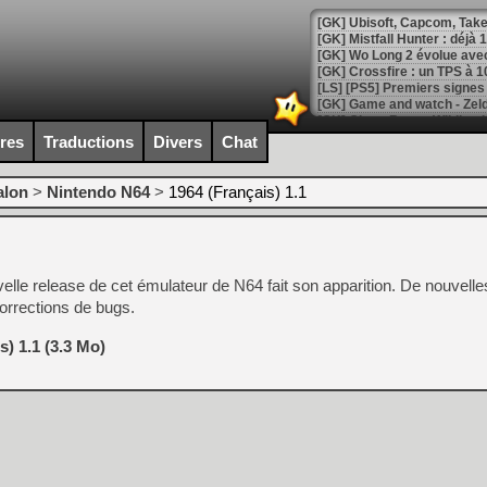
[GK] Mistfall Hunter : déjà 
[GK] Wo Long 2 évolue avec
[GK] Crossfire : un TPS à 100
[LS] [PS5] Premiers signes 
ires
Traductions
Divers
Chat
alon
>
Nintendo N64
>
1964 (Français) 1.1
[Mo5] DOOM arrive en cart
[GK] Bethesda fête les 30 
[GK] Roblox : l'action en B
elle release de cet émulateur de N64 fait son apparition. De nouvelle
[GK] Agenda - GeForce NOW
orrections de bugs.
[GK] Devolver Digital en a 
s) 1.1 (3.3 Mo)
[LS] [PS5] ps5-y2jb-autolo
[GK] Pourquoi Marvel Tokon 
[GK] Test : Restory : Chill
[GK] GTA 6 : Rockstar Games
[GK] Hot Wheels Infinite Rus
[GK] Mémoire cash - Secret 
[GK] Résultats Nintendo : 