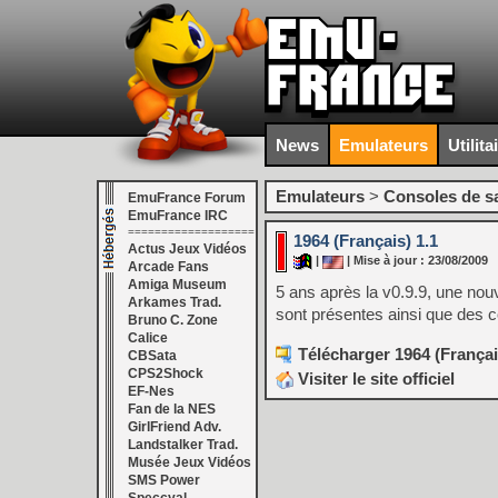
News
Emulateurs
Utilita
Emulateurs
>
Consoles de s
EmuFrance Forum
EmuFrance IRC
===================
1964 (Français) 1.1
Actus Jeux Vidéos
|
| Mise à jour : 23/08/2009
Arcade Fans
Amiga Museum
5 ans après la v0.9.9, une nouv
Arkames Trad.
sont présentes ainsi que des c
Bruno C. Zone
Calice
Télécharger 1964 (Françai
CBSata
CPS2Shock
Visiter le site officiel
EF-Nes
Fan de la NES
GirlFriend Adv.
Landstalker Trad.
Musée Jeux Vidéos
SMS Power