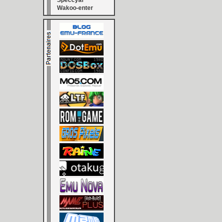
Speccyal
Wakoo-enter