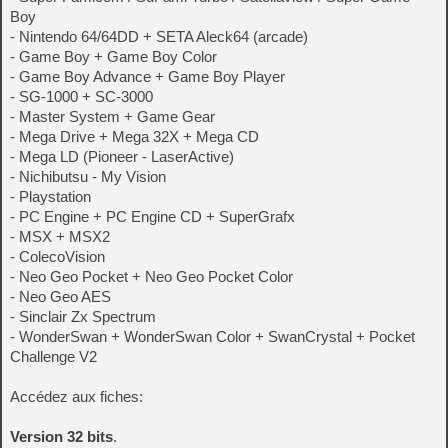
Boy
- Nintendo 64/64DD + SETA Aleck64 (arcade)
- Game Boy + Game Boy Color
- Game Boy Advance + Game Boy Player
- SG-1000 + SC-3000
- Master System + Game Gear
- Mega Drive + Mega 32X + Mega CD
- Mega LD (Pioneer - LaserActive)
- Nichibutsu - My Vision
- Playstation
- PC Engine + PC Engine CD + SuperGrafx
- MSX + MSX2
- ColecoVision
- Neo Geo Pocket + Neo Geo Pocket Color
- Neo Geo AES
- Sinclair Zx Spectrum
- WonderSwan + WonderSwan Color + SwanCrystal + Pocket
Challenge V2
Accédez aux fiches:
Version 32 bits
.