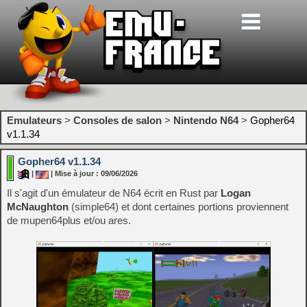
Emulateurs
>
Consoles de salon
>
Nintendo N64
>
Gopher64
v1.1.34
Gopher64 v1.1.34
|
| Mise à jour : 09/06/2026
Il s'agit d'un émulateur de N64 écrit en Rust par
Logan
McNaughton
(simple64) et dont certaines portions proviennent
de mupen64plus et/ou ares.