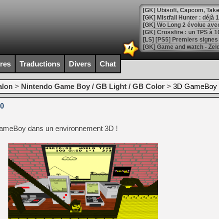
[GK] Mistfall Hunter : déjà 
[GK] Wo Long 2 évolue avec
[GK] Crossfire : un TPS à 100
[LS] [PS5] Premiers signes 
ires
Traductions
Divers
Chat
alon
>
Nintendo Game Boy / GB Light / GB Color
>
3D GameBoy E
[Mo5] DOOM arrive en cart
[GK] Bethesda fête les 30 
0
[GK] Roblox : l'action en B
GameBoy dans un environnement 3D !
[GK] Agenda - GeForce NOW
[GK] Devolver Digital en a 
[LS] [PS5] ps5-y2jb-autolo
[GK] Pourquoi Marvel Tokon 
[GK] Test : Restory : Chill
[GK] GTA 6 : Rockstar Games
[GK] Hot Wheels Infinite Rus
[GK] Mémoire cash - Secret 
[GK] Résultats Nintendo : 