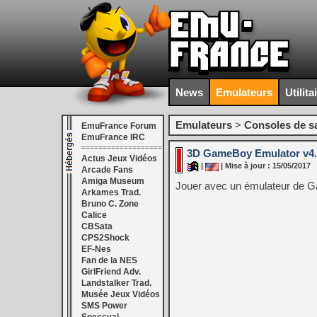
News
Emulateurs
Utilita
Emulateurs
>
Consoles de s
EmuFrance Forum
EmuFrance IRC
===================
3D GameBoy Emulator v4.
Actus Jeux Vidéos
|
| Mise à jour : 15/05/2017
Arcade Fans
Amiga Museum
Jouer avec un émulateur de 
Arkames Trad.
Bruno C. Zone
Calice
CBSata
CPS2Shock
EF-Nes
Fan de la NES
GirlFriend Adv.
Landstalker Trad.
Musée Jeux Vidéos
SMS Power