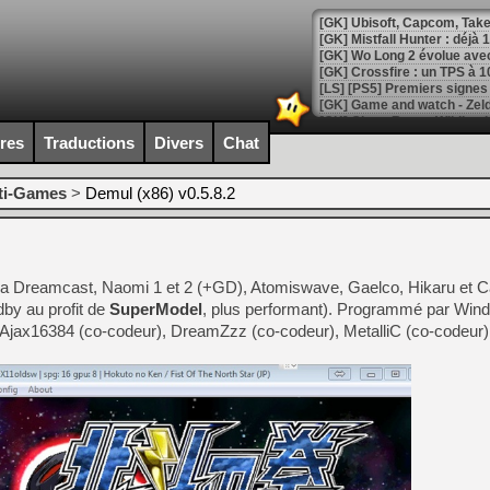
[GK] Mistfall Hunter : déjà 
[GK] Wo Long 2 évolue avec
[GK] Crossfire : un TPS à 100
[LS] [PS5] Premiers signes 
ires
Traductions
Divers
Chat
ti-Games
>
Demul (x86) v0.5.8.2
[Mo5] DOOM arrive en cart
[GK] Bethesda fête les 30 
[GK] Roblox : l'action en B
a Dreamcast, Naomi 1 et 2 (+GD), Atomiswave, Gaelco, Hikaru et Ca
[GK] Agenda - GeForce NOW
by au profit de
SuperModel
, plus performant). Programmé par Wind 
[GK] Devolver Digital en a 
Ajax16384 (co-codeur), DreamZzz (co-codeur), MetalliC (co-codeur)
[LS] [PS5] ps5-y2jb-autolo
[GK] Pourquoi Marvel Tokon 
[GK] Test : Restory : Chill
[GK] GTA 6 : Rockstar Games
[GK] Hot Wheels Infinite Rus
[GK] Mémoire cash - Secret 
[GK] Résultats Nintendo : 