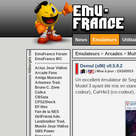
News
Emulateurs
Utilita
Emulateurs
>
Arcades
>
Mul
EmuFrance Forum
EmuFrance IRC
===================
Demul (x86) v0.5.8.2
Actus Jeux Vidéos
|
| Mise à jour : 23/10/2013
Arcade Fans
Amiga Museum
Un excellent émulateur de Seg
Arkames Trad.
Model 3 ayant été mis en stand
Bruno C. Zone
codeur), CaH4e3 (co-codeur), 
Calice
CBSata
CPS2Shock
EF-Nes
Fan de la NES
GirlFriend Adv.
Landstalker Trad.
Musée Jeux Vidéos
SMS Power