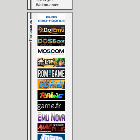
Speccyal
Wakoo-enter