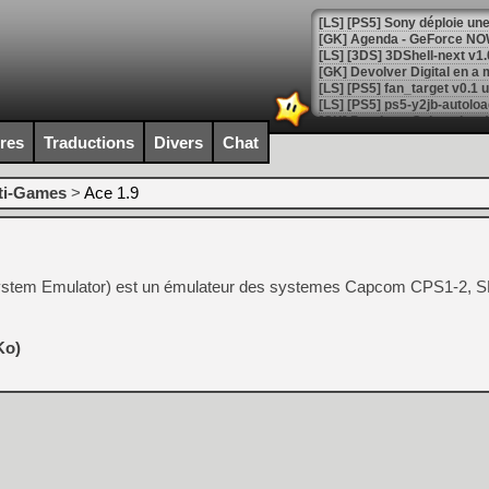
[GK] Agenda - GeForce NOW
[GK] Devolver Digital en a 
[LS] [PS5] ps5-y2jb-autolo
[GK] Pourquoi Marvel Tokon 
ires
Traductions
Divers
Chat
[GK] Test : Restory : Chill
[GK] GTA 6 : Rockstar Games
[GK] Hot Wheels Infinite Rus
ti-Games
>
Ace 1.9
[GK] Mémoire cash - Secret 
[GK] Résultats Nintendo : 
[GK] Déjà des dégraissage
ystem Emulator) est un émulateur des systemes Capcom CPS1-2,
[Mo5] Brickboy cherche à r
[GK] Minecraft et ses « Gra
[GK] Beast of Reincarnation
Ko)
[GK] Ubisoft : fin de parti
[GK] Mémoire cash - Metroid
[GK] Dan Houser (GTA) défe
[GK] Comment EA Sports FC
[GK] Crimson Moon : un Dark
[GK] Isle of Reveries : le j
[GK] Moonlighter 2 : The En
[GK] Capcom relance Monste