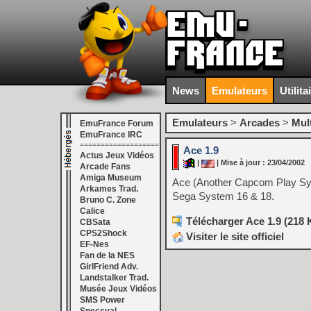
News
Emulateurs
Utilita
Emulateurs
>
Arcades
>
Mul
EmuFrance Forum
EmuFrance IRC
===================
Ace 1.9
Actus Jeux Vidéos
|
| Mise à jour : 23/04/2002
Arcade Fans
Amiga Museum
Ace (Another Capcom Play S
Arkames Trad.
Sega System 16 & 18.
Bruno C. Zone
Calice
Télécharger Ace 1.9 (218 
CBSata
CPS2Shock
Visiter le site officiel
EF-Nes
Fan de la NES
GirlFriend Adv.
Landstalker Trad.
Musée Jeux Vidéos
SMS Power