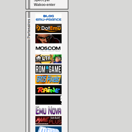
Speccyal
Wakoo-enter