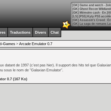
[Mo5] DOOM arrive en cart
[GK] Bethesda fête les 30 
ires
Traductions
Divers
Chat
[GK] Roblox : l'action en B
ti-Games
>
Arcade Emulator 0.7
[GK] Agenda - GeForce NOW
[GK] Devolver Digital en a 
[LS] [PS5] ps5-y2jb-autolo
Jeux datant de 1997 (c'est pas hier). Il support des hits tel que Galaxi
[GK] Pourquoi Marvel Tokon 
nnu sous le nom de "Galaxian Emulator".
[GK] Test : Restory : Chill
[GK] GTA 6 : Rockstar Games
tor 0.7 (167 Ko)
[GK] Hot Wheels Infinite Rus
[GK] Mémoire cash - Secret 
[GK] Résultats Nintendo : 
[GK] Déjà des dégraissage
[Mo5] Brickboy cherche à r
[GK] Minecraft et ses « Gra