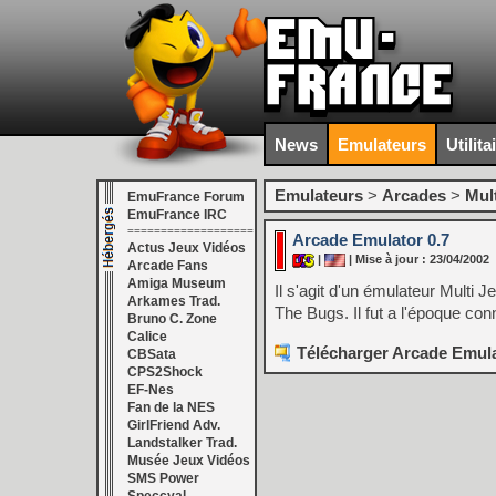
News
Emulateurs
Utilita
Emulateurs
>
Arcades
>
Mul
EmuFrance Forum
EmuFrance IRC
===================
Arcade Emulator 0.7
Actus Jeux Vidéos
|
| Mise à jour : 23/04/2002
Arcade Fans
Amiga Museum
Il s'agit d'un émulateur Multi 
Arkames Trad.
The Bugs. Il fut a l'époque co
Bruno C. Zone
Calice
Télécharger Arcade Emula
CBSata
CPS2Shock
EF-Nes
Fan de la NES
GirlFriend Adv.
Landstalker Trad.
Musée Jeux Vidéos
SMS Power