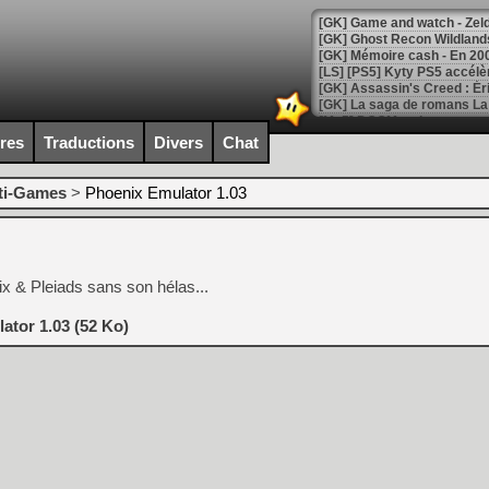
[Mo5] DOOM arrive en cart
[GK] Bethesda fête les 30 
ires
Traductions
Divers
Chat
[GK] Roblox : l'action en B
ti-Games
>
Phoenix Emulator 1.03
[GK] Agenda - GeForce NOW
[GK] Devolver Digital en a 
[LS] [PS5] ps5-y2jb-autolo
x & Pleiads sans son hélas...
[GK] Pourquoi Marvel Tokon 
[GK] Test : Restory : Chill
ator 1.03 (52 Ko)
[GK] GTA 6 : Rockstar Games
[GK] Hot Wheels Infinite Rus
[GK] Mémoire cash - Secret 
[GK] Résultats Nintendo : 
[GK] Déjà des dégraissage
[Mo5] Brickboy cherche à r
[GK] Minecraft et ses « Gra