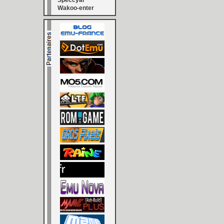
Speccyal
Wakoo-enter