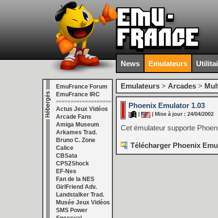
News
Emulateurs
Utilita
Emulateurs
>
Arcades
>
Mul
EmuFrance Forum
EmuFrance IRC
===================
Phoenix Emulator 1.03
Actus Jeux Vidéos
|
| Mise à jour : 24/04/2002
Arcade Fans
Amiga Museum
Cet émulateur supporte Phoeni
Arkames Trad.
Bruno C. Zone
Télécharger Phoenix Emul
Calice
CBSata
CPS2Shock
EF-Nes
Fan de la NES
GirlFriend Adv.
Landstalker Trad.
Musée Jeux Vidéos
SMS Power