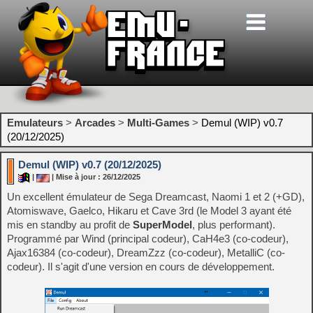
Emulateurs
>
Arcades
>
Multi-Games
>
Demul (WIP) v0.7
(20/12/2025)
Demul (WIP) v0.7 (20/12/2025)
|
| Mise à jour : 26/12/2025
Un excellent émulateur de Sega Dreamcast, Naomi 1 et 2 (+GD),
Atomiswave, Gaelco, Hikaru et Cave 3rd (le Model 3 ayant été
mis en standby au profit de
SuperModel
, plus performant).
Programmé par Wind (principal codeur), CaH4e3 (co-codeur),
Ajax16384 (co-codeur), DreamZzz (co-codeur), MetalliC (co-
codeur). Il s'agit d'une version en cours de développement.