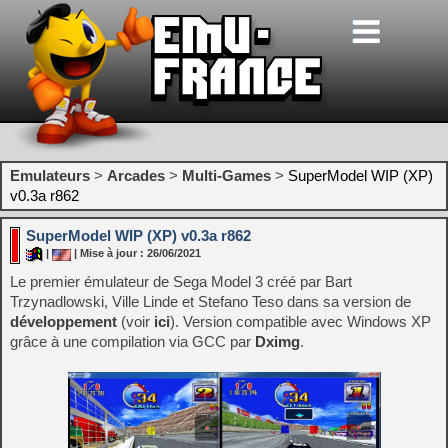
Emulateurs
>
Arcades
>
Multi-Games
>
SuperModel WIP (XP)
v0.3a r862
SuperModel WIP (XP) v0.3a r862
|
| Mise à jour : 26/06/2021
Le premier émulateur de Sega Model 3 créé par Bart
Trzynadlowski, Ville Linde et Stefano Teso dans sa version de
développement
(voir
ici
). Version compatible avec Windows XP
grâce à une compilation via GCC par
Dximg
.