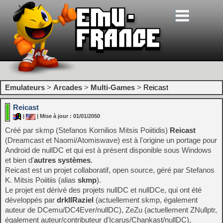
Emulateurs
>
Arcades
>
Multi-Games
>
Reicast
Reicast
|
| Mise à jour : 01/01/2050
Créé par skmp (Stefanos Kornilios Mitsis Poiitidis)
Reicast
(Dreamcast et Naomi/Atomiswave) est à l'origine un portage pour
Android de nullDC et qui est à présent disponible sous Windows
et bien d'
autres systèmes
.
Reicast est un projet collaboratif, open source, géré par Stefanos
K. Mitsis Poiitiis (alias
skmp
).
Le projet est dérivé des projets nullDC et nullDCe, qui ont été
développés par
drkIIRaziel
(actuellement skmp, également
auteur de DCemu/DC4Ever/nullDC), ZeZu (actuellement ZNullptr,
également auteur/contributeur d'Icarus/Chankast/nullDC),