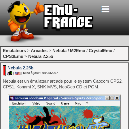
Emulateurs
>
Arcades
>
Nebula / M2Emu / CrystalEmu /
CPS3Emu
>
Nebula 2.25b
Nebula 2.25b
|
| Mise à jour : 04/05/2007
Nebula est un émulateur arcade pour le system Capcom CPS2,
CPS1, Konami X, SNK MVS, NeoGeo CD et PGM.