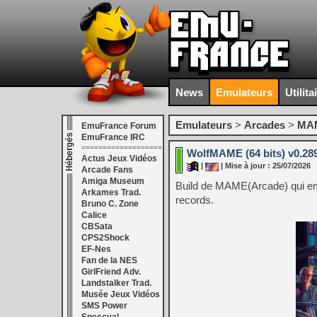
News
Emulateurs
Utilita
Emulateurs
>
Arcades
>
MAM
EmuFrance Forum
EmuFrance IRC
===================
WolfMAME (64 bits) v0.28
Actus Jeux Vidéos
|
| Mise à jour : 25/07/2026
Arcade Fans
Amiga Museum
Build de MAME(Arcade) qui empêc
Arkames Trad.
records.
Bruno C. Zone
Calice
CBSata
CPS2Shock
EF-Nes
Fan de la NES
GirlFriend Adv.
Landstalker Trad.
Musée Jeux Vidéos
SMS Power