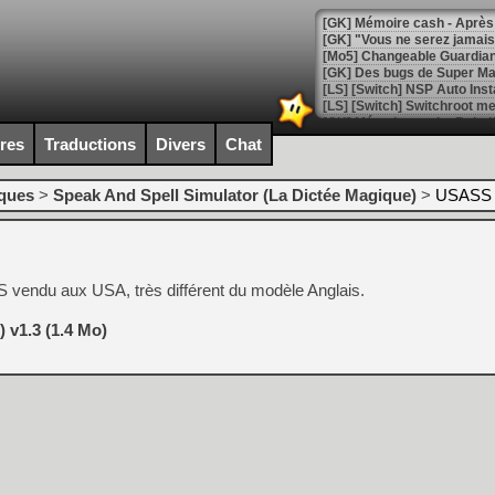
[GK] Mémoire cash - Après 
[GK] "Vous ne serez jamais
[Mo5] Changeable Guardian 
[GK] Des bugs de Super Mar
[LS] [Switch] NSP Auto Inst
ires
Traductions
Divers
Chat
[GK] La saga horrifique Am
iques
>
Speak And Spell Simulator (La Dictée Magique)
>
USASS 
[GK] Le portage de Super M
S vendu aux USA, très différent du modèle Anglais.
[Mo5] Le jeu de course fut
[GK] Guillermo del Toro ado
v1.3 (1.4 Mo)
[LTF] Eté 2026 - Séquence 
[GK] Mistfall Hunter : déjà 
[GK] Wo Long 2 évolue avec
[GK] Crossfire : un TPS à 100
[LS] [PS5] Premiers signes 