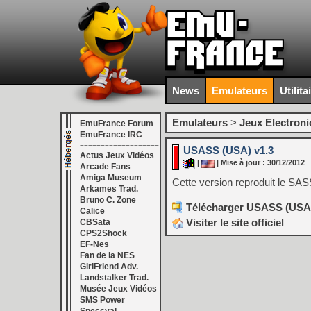
News
Emulateurs
Utilita
Emulateurs
>
Jeux Electron
EmuFrance Forum
EmuFrance IRC
===================
USASS (USA) v1.3
Actus Jeux Vidéos
|
| Mise à jour : 30/12/2012
Arcade Fans
Amiga Museum
Cette version reproduit le SAS
Arkames Trad.
Bruno C. Zone
Télécharger USASS (USA) 
Calice
Visiter le site officiel
CBSata
CPS2Shock
EF-Nes
Fan de la NES
GirlFriend Adv.
Landstalker Trad.
Musée Jeux Vidéos
SMS Power