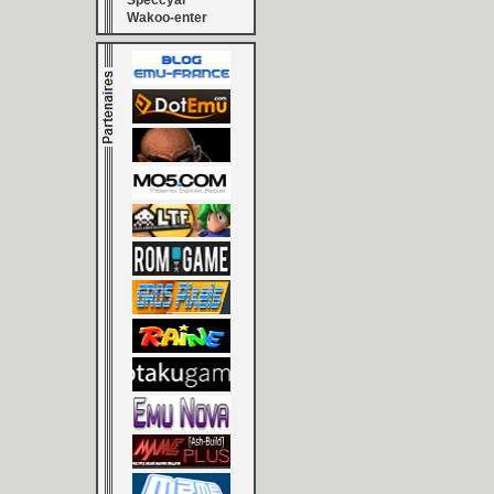
Speccyal
Wakoo-enter