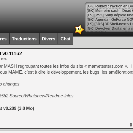
[GK] Roblox : l'action en B
[GK] Agenda - GeForce NOW
[GK] Devolver Digital en a 
[LS] [PS5] ps5-y2jb-autolo
ires
Traductions
Divers
Chat
[GK] Pourquoi Marvel Tokon 
[GK] Test : Restory : Chill
 v0.111u2
[GK] GTA 6 : Rockstar Games
 Jets
[GK] Hot Wheels Infinite Rus
[GK] Mémoire cash - Secret 
u par MASH regroupant toutes les infos du site « mametesters.com ». I
[GK] Résultats Nintendo : 
 sous MAME, c’est à dire le développement, les bugs, les améliorati
[GK] Déjà des dégraissage
fo changes
[Mo5] Brickboy cherche à r
[GK] Minecraft et ses « Gra
.35b2 Source/Whatsnew/Readme-infos
[GK] Beast of Reincarnation
[GK] Ubisoft : fin de parti
 v0.289 (3.8 Mo)
[GK] Mémoire cash - Metroid
[GK] Dan Houser (GTA) défe
[GK] Comment EA Sports FC
[GK] Crimson Moon : un Dark
0
[GK] Isle of Reveries : le j
[GK] Moonlighter 2 : The En