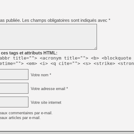
[GK] Capcom relance Monste
as publiée.
Les champs obligatoires sont indiqués avec
*
[Mo5] Deux inédits du Virtu
[GK] Le beat'em up The Walk
[GK] Endless Legend 2 : enf
ces tags et attributs HTML:
[LS] [PS5] Le WebKit Userl
abbr title=""> <acronym title=""> <b> <blockquote 
etime=""> <em> <i> <q cite=""> <s> <strike> <stron
[GK] Oubliez Crazy Taxi, S
Votre nom *
[LS] [Switch] NSZ 5.0.0 es
Votre adresse email *
[GK] Bethesda fête les 30 
Votre site internet
eaux commentaires par e-mail.
aux articles par e-mail.