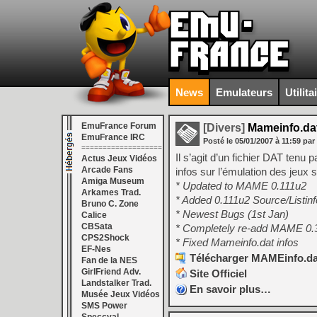
News
Emulateurs
Utilita
EmuFrance Forum
[Divers]
Mameinfo.dat
EmuFrance IRC
Posté le
05/01/2007
à
11:59
par
===================
Il s’agit d’un fichier DAT ten
Actus Jeux Vidéos
Arcade Fans
infos sur l’émulation des jeux
Amiga Museum
* Updated to MAME 0.111u2
Arkames Trad.
* Added 0.111u2 Source/Listin
Bruno C. Zone
* Newest Bugs (1st Jan)
Calice
CBSata
* Completely re-add MAME 0
CPS2Shock
* Fixed Mameinfo.dat infos
EF-Nes
Télécharger MAMEinfo.dat
Fan de la NES
GirlFriend Adv.
Site Officiel
Landstalker Trad.
En savoir plus…
Musée Jeux Vidéos
SMS Power