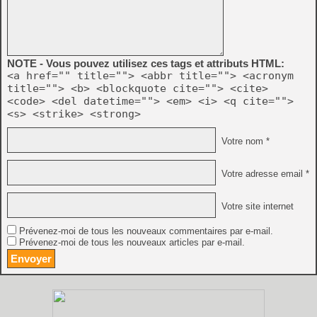
NOTE - Vous pouvez utilisez ces tags et attributs HTML:
<a href="" title=""> <abbr title=""> <acronym
title=""> <b> <blockquote cite=""> <cite>
<code> <del datetime=""> <em> <i> <q cite="">
<s> <strike> <strong>
Votre nom *
Votre adresse email *
Votre site internet
Prévenez-moi de tous les nouveaux commentaires par e-mail.
Prévenez-moi de tous les nouveaux articles par e-mail.