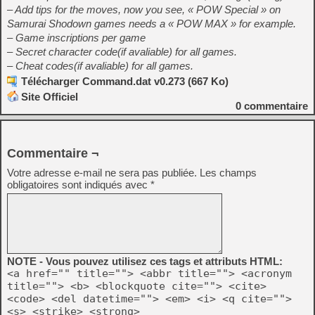
– Add tips for the moves, now you see, « POW Special » on
Samurai Shodown games needs a « POW MAX » for example.
– Game inscriptions per game
– Secret character code(if avaliable) for all games.
– Cheat codes(if avaliable) for all games.
Télécharger Command.dat v0.273 (667 Ko)
Site Officiel
0
commentaire
Commentaire ¬
Votre adresse e-mail ne sera pas publiée.
Les champs
obligatoires sont indiqués avec
*
NOTE - Vous pouvez utilisez ces tags et attributs HTML:
<a href="" title=""> <abbr title=""> <acronym
title=""> <b> <blockquote cite=""> <cite>
<code> <del datetime=""> <em> <i> <q cite="">
<s> <strike> <strong>