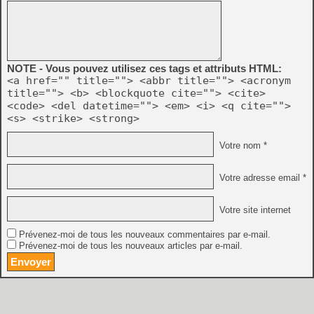
NOTE - Vous pouvez utilisez ces tags et attributs HTML:
<a href="" title=""> <abbr title=""> <acronym
title=""> <b> <blockquote cite=""> <cite>
<code> <del datetime=""> <em> <i> <q cite="">
<s> <strike> <strong>
Votre nom *
Votre adresse email *
Votre site internet
Prévenez-moi de tous les nouveaux commentaires par e-mail.
Prévenez-moi de tous les nouveaux articles par e-mail.