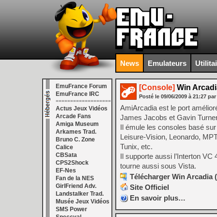
News
Emulateurs
Utilita
EmuFrance Forum
[Console]
Win Arcadia
EmuFrance IRC
Posté le
09/06/2009
à
21:27
par
===================
AmiArcadia est le port amélior
Actus Jeux Vidéos
Arcade Fans
James Jacobs et Gavin Turner, 
Amiga Museum
Il émule les consoles basé sur
Arkames Trad.
Leisure-Vision, Leonardo, MPT
Bruno C. Zone
Tunix, etc.
Calice
CBSata
Il supporte aussi l’Interton 
CPS2Shock
tourne aussi sous Vista.
EF-Nes
Télécharger Win Arcadia (
Fan de la NES
GirlFriend Adv.
Site Officiel
Landstalker Trad.
En savoir plus…
Musée Jeux Vidéos
SMS Power