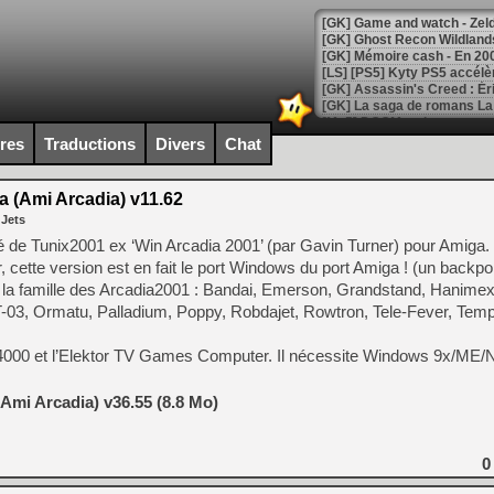
[Mo5] DOOM arrive en cart
[GK] Bethesda fête les 30 
ires
Traductions
Divers
Chat
[GK] Roblox : l'action en B
 (Ami Arcadia) v11.62
[GK] Agenda - GeForce NOW
 Jets
[GK] Devolver Digital en a 
é de Tunix2001 ex ‘Win Arcadia 2001’ (par Gavin Turner) pour Amiga. 
cette version est en fait le port Windows du port Amiga ! (un backpor
[LS] [PS5] ps5-y2jb-autolo
 la famille des Arcadia2001 : Bandai, Emerson, Grandstand, Hanimex,
[GK] Pourquoi Marvel Tokon 
-03, Ormatu, Palladium, Poppy, Robdajet, Rowtron, Tele-Fever, Tem
[GK] Test : Restory : Chill
[GK] GTA 6 : Rockstar Games
VC 4000 et l’Elektor TV Games Computer. Il nécessite Windows 9x/ME
[GK] Hot Wheels Infinite Rus
[GK] Mémoire cash - Secret 
[GK] Résultats Nintendo : 
Ami Arcadia) v36.55 (8.8 Mo)
[GK] Déjà des dégraissage
[Mo5] Brickboy cherche à r
0
[GK] Minecraft et ses « Gra