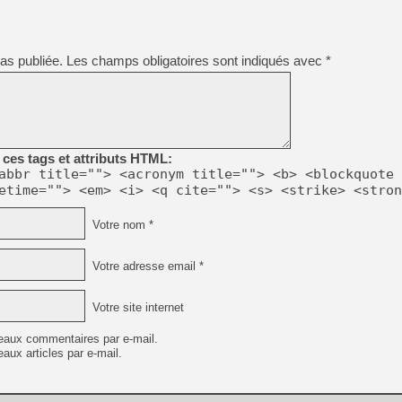
[GK] Beast of Reincarnation
[GK] Ubisoft : fin de parti
[GK] Mémoire cash - Metroid
[GK] Dan Houser (GTA) défe
as publiée.
Les champs obligatoires sont indiqués avec
*
[GK] Comment EA Sports FC
[GK] Crimson Moon : un Dark
[GK] Isle of Reveries : le j
[GK] Moonlighter 2 : The En
[GK] Capcom relance Monste
ces tags et attributs HTML:
abbr title=""> <acronym title=""> <b> <blockquote 
[Mo5] Deux inédits du Virtu
etime=""> <em> <i> <q cite=""> <s> <strike> <stron
[GK] Le beat'em up The Walk
[GK] Endless Legend 2 : enf
Votre nom *
Votre adresse email *
[LS] [PS5] Premiers signes 
Votre site internet
eaux commentaires par e-mail.
aux articles par e-mail.