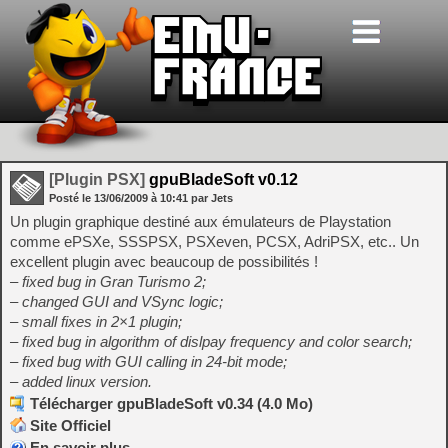
[Plugin PSX]
gpuBladeSoft v0.12
Posté le
13/06/2009
à
10:41
par Jets
Un plugin graphique destiné aux émulateurs de Playstation
comme ePSXe, SSSPSX, PSXeven, PCSX, AdriPSX, etc.. Un
excellent plugin avec beaucoup de possibilités !
– fixed bug in Gran Turismo 2;
– changed GUI and VSync logic;
– small fixes in 2×1 plugin;
– fixed bug in algorithm of dislpay frequency and color search;
– fixed bug with GUI calling in 24-bit mode;
– added linux version.
Télécharger gpuBladeSoft v0.34 (4.0 Mo)
Site Officiel
En savoir plus…