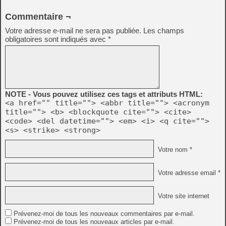
Commentaire ¬
Votre adresse e-mail ne sera pas publiée.
Les champs
obligatoires sont indiqués avec
*
NOTE - Vous pouvez utilisez ces tags et attributs HTML:
<a href="" title=""> <abbr title=""> <acronym
title=""> <b> <blockquote cite=""> <cite>
<code> <del datetime=""> <em> <i> <q cite="">
<s> <strike> <strong>
Votre nom *
Votre adresse email *
Votre site internet
Prévenez-moi de tous les nouveaux commentaires par e-mail.
Prévenez-moi de tous les nouveaux articles par e-mail.