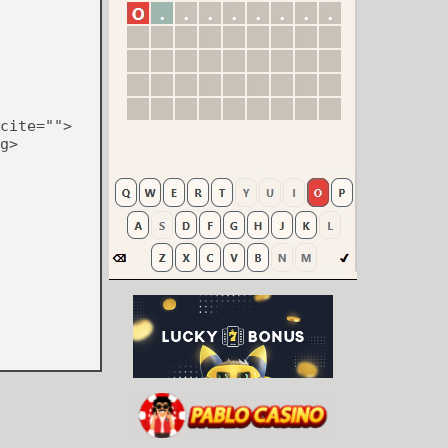
cite="">
g>