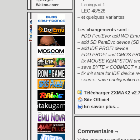
Speccyal
– Leningrad 1
Wakoo-enter
– LEC 48/528
– et quelques variantes
Les changements sont :
– FDD PentEvo: add WD Emu
– add SD PentEvo device (SD 
– add IDE PROFI device
– FDD PROFI and CMOS PROF
– fix MOUSE KEMPSTON and
– save BYTE « COBMECT » st
– fix init state for IDE device r
– source: save configuration r
Télécharger ZXMAK2 v2.7.
Site Officiel
En savoir plus…
Commentaire ¬
Votre adresse e-mail ne sera p