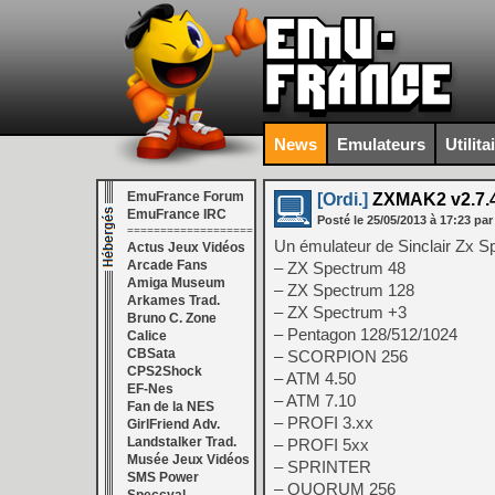
News
Emulateurs
Utilita
EmuFrance Forum
[Ordi.]
ZXMAK2 v2.7.4
EmuFrance IRC
Posté le
25/05/2013
à
17:23
par
===================
Un émulateur de Sinclair Zx S
Actus Jeux Vidéos
Arcade Fans
– ZX Spectrum 48
Amiga Museum
– ZX Spectrum 128
Arkames Trad.
– ZX Spectrum +3
Bruno C. Zone
– Pentagon 128/512/1024
Calice
CBSata
– SCORPION 256
CPS2Shock
– ATM 4.50
EF-Nes
– ATM 7.10
Fan de la NES
– PROFI 3.xx
GirlFriend Adv.
Landstalker Trad.
– PROFI 5xx
Musée Jeux Vidéos
– SPRINTER
SMS Power
– QUORUM 256