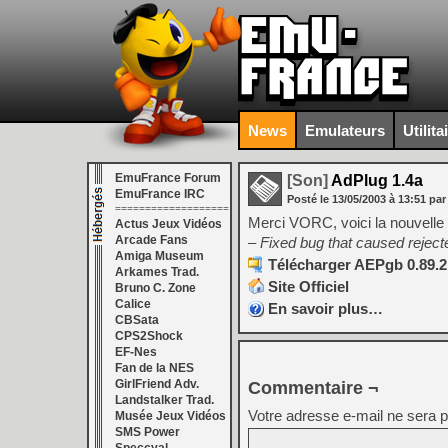
News
Emulateurs
Utilita
EmuFrance Forum
[Son]
AdPlug 1.4a
EmuFrance IRC
Posté le
13/05/2003
à
13:51
par
===================
Merci VORC, voici la nouvelle 
Actus Jeux Vidéos
Arcade Fans
– Fixed bug that caused rejecte
Amiga Museum
Télécharger AEPgb 0.89.2
Arkames Trad.
Site Officiel
Bruno C. Zone
Calice
En savoir plus…
CBSata
CPS2Shock
EF-Nes
Fan de la NES
GirlFriend Adv.
Commentaire ¬
Landstalker Trad.
Votre adresse e-mail ne sera p
Musée Jeux Vidéos
SMS Power