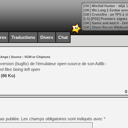
[GK] Mistfall Hunter : déjà 
[GK] Wo Long 2 évolue avec
[GK] Crossfire : un TPS à 100
[LS] [PS5] Premiers signes 
ires
Traductions
Divers
Chat
[Mo5] DOOM arrive en cart
[GK] Bethesda fête les 30 
 Ange
| Source :
VGM or Chiptune
[GK] Roblox : l'action en B
version (bugfix) de l’émulateur open-source de son Adlib :
d files being left open
[GK] Agenda - GeForce NOW
 (66 Ko)
[GK] Devolver Digital en a 
[LS] [PS5] ps5-y2jb-autolo
0
[GK] Pourquoi Marvel Tokon 
[GK] Test : Restory : Chill
[GK] GTA 6 : Rockstar Games
[GK] Hot Wheels Infinite Rus
[GK] Mémoire cash - Secret 
[GK] Résultats Nintendo : 
as publiée.
Les champs obligatoires sont indiqués avec
*
[GK] Déjà des dégraissage