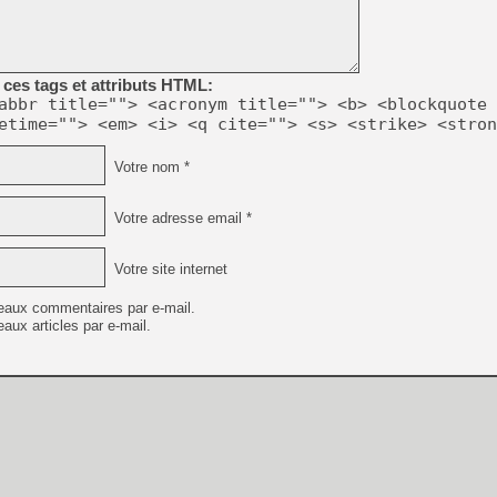
[Mo5] Brickboy cherche à r
[GK] Minecraft et ses « Gra
[GK] Beast of Reincarnation
ces tags et attributs HTML:
[GK] Ubisoft : fin de parti
abbr title=""> <acronym title=""> <b> <blockquote 
[GK] Mémoire cash - Metroid
etime=""> <em> <i> <q cite=""> <s> <strike> <stron
[GK] Dan Houser (GTA) défe
[GK] Comment EA Sports FC
[GK] Crimson Moon : un Dark
Votre nom *
[GK] Isle of Reveries : le j
[GK] Moonlighter 2 : The En
[GK] Capcom relance Monste
Votre adresse email *
Votre site internet
[Mo5] Deux inédits du Virtu
eaux commentaires par e-mail.
[GK] Le beat'em up The Walk
[LTF] Eté 2026 - Séquence 
aux articles par e-mail.