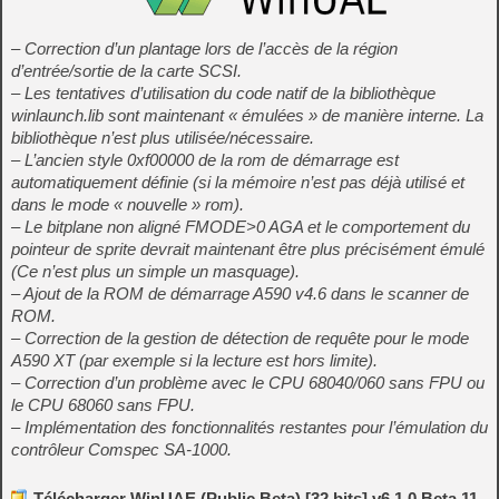
– Correction d’un plantage lors de l’accès de la région
d’entrée/sortie de la carte SCSI.
– Les tentatives d’utilisation du code natif de la bibliothèque
winlaunch.lib sont maintenant « émulées » de manière interne. La
bibliothèque n’est plus utilisée/nécessaire.
– L’ancien style 0xf00000 de la rom de démarrage est
automatiquement définie (si la mémoire n’est pas déjà utilisé et
dans le mode « nouvelle » rom).
– Le bitplane non aligné FMODE>0 AGA et le comportement du
pointeur de sprite devrait maintenant être plus précisément émulé
(Ce n’est plus un simple un masquage).
– Ajout de la ROM de démarrage A590 v4.6 dans le scanner de
ROM.
– Correction de la gestion de détection de requête pour le mode
A590 XT (par exemple si la lecture est hors limite).
– Correction d’un problème avec le CPU 68040/060 sans FPU ou
le CPU 68060 sans FPU.
– Implémentation des fonctionnalités restantes pour l’émulation du
contrôleur Comspec SA-1000.
Télécharger WinUAE (Public Beta) [32 bits] v6.1.0 Beta 11