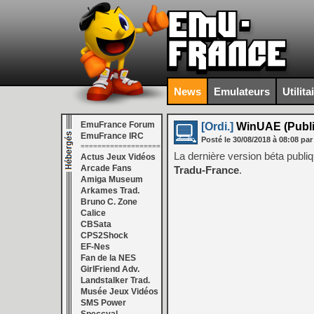
News
Emulateurs
Utilita
EmuFrance Forum
[Ordi.]
WinUAE (Public
EmuFrance IRC
Posté le
30/08/2018
à
08:08
par
===================
La dernière version béta publ
Actus Jeux Vidéos
Arcade Fans
Tradu-France
.
Amiga Museum
Arkames Trad.
Bruno C. Zone
Calice
CBSata
CPS2Shock
EF-Nes
Fan de la NES
GirlFriend Adv.
Landstalker Trad.
Musée Jeux Vidéos
SMS Power