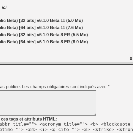
[GK] Beast of Reincarnation
s
ici
[GK] Ubisoft : fin de parti
[GK] Mémoire cash - Metroid
[GK] Dan Houser (GTA) défe
c Beta) [32 bits] v6.1.0 Beta 11 (5.0 Mo)
[GK] Comment EA Sports FC
[GK] Crimson Moon : un Dark
c Beta) [64 bits] v6.1.0 Beta 11 (7.6 Mo)
[GK] Isle of Reveries : le j
[GK] Moonlighter 2 : The En
c Beta) [32 bits] v6.1.0 Beta 8 FR (5.5 Mo)
[GK] Capcom relance Monste
c Beta) [64 bits] v6.1.0 Beta 8 FR (8.0 Mo)
0
[Mo5] Deux inédits du Virtu
[GK] Le beat'em up The Walk
[GK] Endless Legend 2 : enf
as publiée.
Les champs obligatoires sont indiqués avec
*
[LS] [PS5] Premiers signes 
ces tags et attributs HTML:
abbr title=""> <acronym title=""> <b> <blockquote 
etime=""> <em> <i> <q cite=""> <s> <strike> <stron