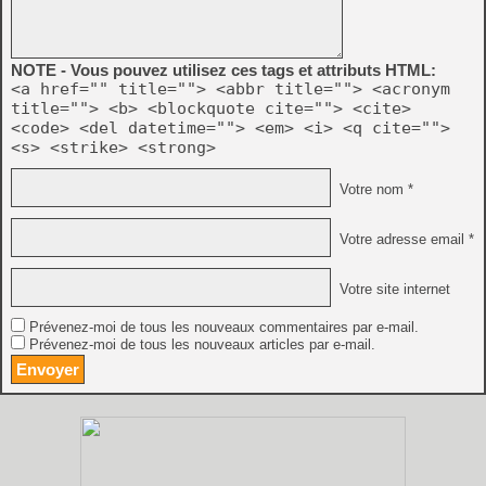
NOTE - Vous pouvez utilisez ces tags et attributs HTML:
<a href="" title=""> <abbr title=""> <acronym
title=""> <b> <blockquote cite=""> <cite>
<code> <del datetime=""> <em> <i> <q cite="">
<s> <strike> <strong>
Votre nom *
Votre adresse email *
Votre site internet
Prévenez-moi de tous les nouveaux commentaires par e-mail.
Prévenez-moi de tous les nouveaux articles par e-mail.