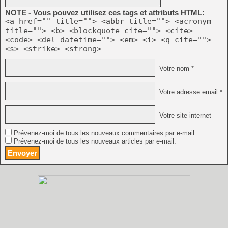
NOTE - Vous pouvez utilisez ces tags et attributs HTML:
<a href="" title=""> <abbr title=""> <acronym
title=""> <b> <blockquote cite=""> <cite>
<code> <del datetime=""> <em> <i> <q cite="">
<s> <strike> <strong>
Votre nom *
Votre adresse email *
Votre site internet
Prévenez-moi de tous les nouveaux commentaires par e-mail.
Prévenez-moi de tous les nouveaux articles par e-mail.