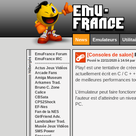
News
Emulateurs
Utilita
EmuFrance Forum
[Consoles de salon]
P
EmuFrance IRC
Posté le
22/11/2020
à
14:54
par
===================
Play! est une tentative de cré
Actus Jeux Vidéos
Arcade Fans
actuellement écrit en C / C + +
Amiga Museum
de meilleures performances to
Arkames Trad.
Bruno C. Zone
L’émulateur peut faire fonctio
Calice
CBSata
l’auteur est d’atteindre un niv
CPS2Shock
PC.
EF-Nes
Fan de la NES
GirlFriend Adv.
Landstalker Trad.
Musée Jeux Vidéos
SMS Power