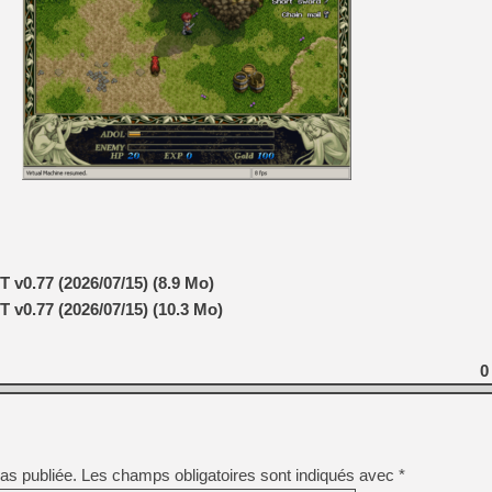
[GK] Mémoire cash - Metroid
[GK] Dan Houser (GTA) défe
[GK] Comment EA Sports FC
[GK] Crimson Moon : un Dark
[GK] Isle of Reveries : le j
[GK] Moonlighter 2 : The En
[GK] Capcom relance Monste
[Mo5] Deux inédits du Virtu
[GK] Le beat'em up The Walk
[GK] Endless Legend 2 : enf
T v0.77 (2026/07/15) (8.9 Mo)
[LS] [PS5] Premiers signes 
T v0.77 (2026/07/15) (10.3 Mo)
0
as publiée.
Les champs obligatoires sont indiqués avec
*