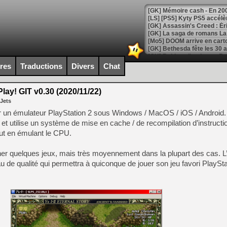
[Mo5] DOOM arrive en cart
[GK] Bethesda fête les 30 
[GK] Roblox : l'action en B
ires
Traductions
Divers
Chat
[GK] Agenda - GeForce NOW
lay! GIT v0.30 (2020/11/22)
[GK] Devolver Digital en a 
 Jets
[LS] [PS5] ps5-y2jb-autolo
er un émulateur PlayStation 2 sous Windows / MacOS / iOS / Android. 
 et utilise un système de mise en cache / de recompilation d’instructi
[GK] Pourquoi Marvel Tokon 
ut en émulant le CPU.
[GK] Test : Restory : Chill
[GK] GTA 6 : Rockstar Games
[GK] Hot Wheels Infinite Rus
nner quelques jeux, mais très moyennement dans la plupart des cas. L’
[GK] Mémoire cash - Secret 
eau de qualité qui permettra à quiconque de jouer son jeu favori PlaySt
[GK] Résultats Nintendo : 
[GK] Déjà des dégraissage
[Mo5] Brickboy cherche à r
[GK] Minecraft et ses « Gra
[GK] Beast of Reincarnation
[GK] Ubisoft : fin de parti