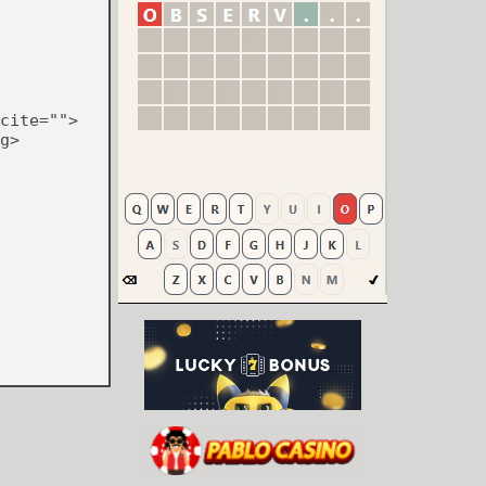
cite="">
g>