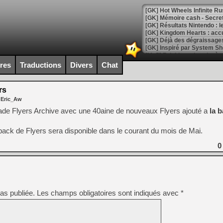
[GK] Hot Wheels Infinite Rus
[GK] Mémoire cash - Secret 
[GK] Résultats Nintendo : 
[GK] Déjà des dégraissage
[Mo5] Brickboy cherche à r
[GK] Minecraft et ses « Gra
ires
Traductions
Divers
Chat
[GK] Beast of Reincarnation
[GK] Ubisoft : fin de parti
rs
[GK] Mémoire cash - Metroid
 Eric_Aw
[GK] Dan Houser (GTA) défe
[GK] Comment EA Sports FC
ade Flyers Archive avec une 40aine de nouveaux Flyers ajouté a
la 
[GK] Crimson Moon : un Dark
[GK] Isle of Reveries : le j
pack de Flyers sera disponible dans le courant du mois de Mai.
[GK] Moonlighter 2 : The En
[GK] Capcom relance Monste
0
[Mo5] Deux inédits du Virtu
[GK] Le beat'em up The Walk
as publiée.
Les champs obligatoires sont indiqués avec
*
[GK] Endless Legend 2 : enf