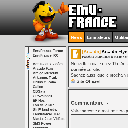
News
Emulateurs
Utilita
EmuFrance Forum
[Arcade]
Arcade Flye
EmuFrance IRC
Posté le
28/04/2004
à
16:40
par
===================
Nouvelle update chez The Arc
Actus Jeux Vidéos
Arcade Fans
donnée
du site.
Amiga Museum
Sachez aussi que le prochain 
Arkames Trad.
Site Officiel
Bruno C. Zone
Calice
CBSata
CPS2Shock
EF-Nes
Commentaire ¬
Fan de la NES
GirlFriend Adv.
Votre adresse e-mail ne sera p
Landstalker Trad.
Musée Jeux Vidéos
SMS Power