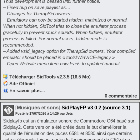
Thus development is ceased until further notice.
– Fixed bug on save playlist as…
– Changes for TherapSid owners:
– Emulators can now be started hidden, minimized or normal.
When not hidden, SidTool tries to close the emulator process
gracefully to prevent stuck sounds. When hidden, emulator
process is killed. For normal users, hidden mode is
recommended.
– Added vsid_legacy option for TherapSid owners. Your compiled
emulator should be placed in « tools\WinVICE-legacy »
– Open Website menu item now leads to updated manual
Télécharger SidTools v2.3.5 (16.5 Mo)
Site Officiel
En savoir plus…
0
commentaire
[Musiques et sons]
SidPlayFP v3.0.2 (source 3.1)
Posté le
17/07/2026
à
14:29
par Jets
Sidplayfp est un émulateur sonore de Commodore C64 basé sur
Sidplay2. Cette version a été créée dans le but d’améliorer la
qualité de l’émulation des puces 6581 et 8580 ainsi que certains
autres éléments faisant partie de l’environnement du C64 et ce,