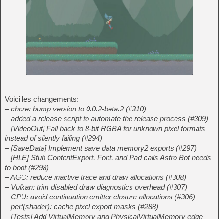
Voici les changements:
– chore: bump version to 0.0.2-beta.2 (#310)
– added a release script to automate the release process (#309)
– [VideoOut] Fall back to 8-bit RGBA for unknown pixel formats
instead of silently failing (#294)
– [SaveData] Implement save data memory2 exports (#297)
– [HLE] Stub ContentExport, Font, and Pad calls Astro Bot needs
to boot (#298)
– AGC: reduce inactive trace and draw allocations (#308)
– Vulkan: trim disabled draw diagnostics overhead (#307)
– CPU: avoid continuation emitter closure allocations (#306)
– perf(shader): cache pixel export masks (#288)
– [Tests] Add VirtualMemory and PhysicalVirtualMemory edge