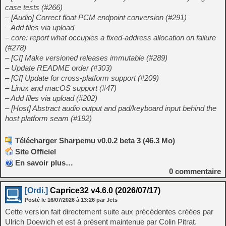
case tests (#266)
– [Audio] Correct float PCM endpoint conversion (#291)
– Add files via upload
– core: report what occupies a fixed-address allocation on failure
(#278)
– [CI] Make versioned releases immutable (#289)
– Update README order (#303)
– [CI] Update for cross-platform support (#209)
– Linux and macOS support (#47)
– Add files via upload (#202)
– [Host] Abstract audio output and pad/keyboard input behind the
host platform seam (#192)
Télécharger Sharpemu v0.0.2 beta 3 (46.3 Mo)
Site Officiel
En savoir plus…
0
commentaire
[Ordi.]
Caprice32 v4.6.0 (2026/07/17)
Posté le
16/07/2026
à
13:26
par Jets
Cette version fait directement suite aux précédentes créées par
Ulrich Doewich et est à présent maintenue par Colin Pitrat.