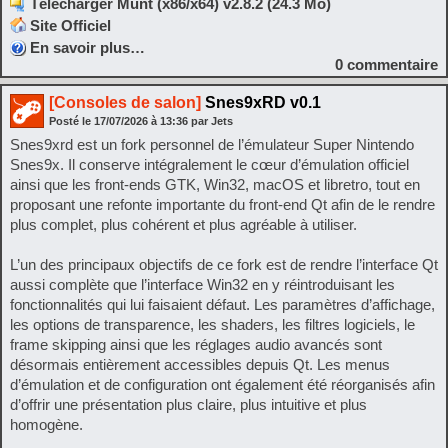
Télécharger Munt (x86/x64) v2.8.2 (24.3 Mo)
Site Officiel
En savoir plus…
0
commentaire
[Consoles de salon]
Snes9xRD v0.1
Posté le
17/07/2026
à
13:36
par Jets
Snes9xrd est un fork personnel de l’émulateur Super Nintendo
Snes9x. Il conserve intégralement le cœur d’émulation officiel
ainsi que les front-ends GTK, Win32, macOS et libretro, tout en
proposant une refonte importante du front-end Qt afin de le rendre
plus complet, plus cohérent et plus agréable à utiliser.
L’un des principaux objectifs de ce fork est de rendre l’interface Qt
aussi complète que l’interface Win32 en y réintroduisant les
fonctionnalités qui lui faisaient défaut. Les paramètres d’affichage,
les options de transparence, les shaders, les filtres logiciels, le
frame skipping ainsi que les réglages audio avancés sont
désormais entièrement accessibles depuis Qt. Les menus
d’émulation et de configuration ont également été réorganisés afin
d’offrir une présentation plus claire, plus intuitive et plus
homogène.