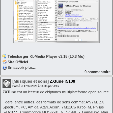
Télécharger KbMedia Player v3.15 (10.3 Mo)
Site Officiel
En savoir plus…
0
commentaire
[Musiques et sons]
ZXtune r5100
Posté le
17/07/2026
à
14:35
par Jets
ZXTune
est un lecteur de chiptunes multiplateforme open source.
Il gère, entre autres, des formats de sons comme: AY/YM, ZX
Spectrum, PC, Amiga, Atari, Acorn, YM2203/TurboFM, Philips
SAA1099, Commodore MOS6581, NES/SNES, GameBoy, Atari,