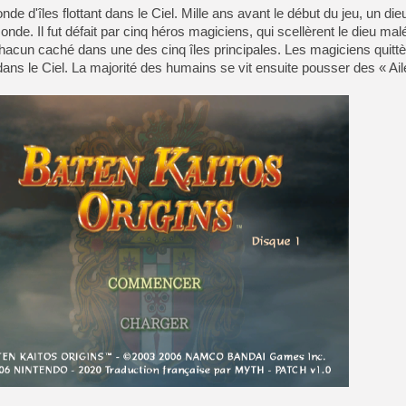
[GK] Résultats Nintendo : 
de d'îles flottant dans le Ciel. Mille ans avant le début du jeu, un di
de. Il fut défait par cinq héros magiciens, qui scellèrent le dieu mal
[GK] Déjà des dégraissage
hacun caché dans une des cinq îles principales. Les magiciens quittèr
[Mo5] Brickboy cherche à r
es dans le Ciel. La majorité des humains se vit ensuite pousser des « A
[GK] Minecraft et ses « Gra
[GK] Beast of Reincarnation
[GK] Ubisoft : fin de parti
[GK] Mémoire cash - Metroid
[GK] Dan Houser (GTA) défe
[GK] Comment EA Sports FC
[GK] Crimson Moon : un Dark
[GK] Isle of Reveries : le j
[GK] Moonlighter 2 : The En
[GK] Capcom relance Monste
[GK] Guillermo del Toro ado