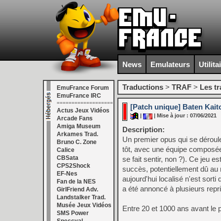
News
Emulateurs
Utilita
Traductions
>
TRAF
>
Les t
EmuFrance Forum
EmuFrance IRC
===================
[Patch unique] Baten Kait
Actus Jeux Vidéos
|
| Mise à jour : 07/06/2021
Arcade Fans
Amiga Museum
Description:
Arkames Trad.
Un premier opus qui se déroul
Bruno C. Zone
tôt, avec une équipe composé
Calice
CBSata
se fait sentir, non ?). Ce jeu e
CPS2Shock
succès, potentiellement dû au
EF-Nes
aujourd'hui localisé n'est sor
Fan de la NES
a été annoncé à plusieurs repr
GirlFriend Adv.
Landstalker Trad.
Musée Jeux Vidéos
Entre 20 et 1000 ans avant le 
SMS Power