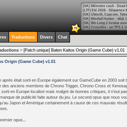
[LTF] Eté 2026 - Séquence 
[GK] Mistfall Hunter : déjà 
[GK] Wo Long 2 évolue avec
[GK] Crossfire : un TPS à 100
[LS] [PS5] Premiers signes 
ires
Traductions
Divers
Chat
raductions
>
[Patch unique] Baten Kaitos Origin (Game Cube) v1.01
os Origin (Game Cube) v1.01
[Mo5] DOOM arrive en cart
[GK] Bethesda fête les 30 
[GK] Roblox : l'action en B
e après était sorti en Europe également sur GameCube en 2003 soit t
[GK] Agenda - GeForce NOW
e des anciens membres de Chrono Trigger, Chrono Cross et Xenosaga
st sorti en Europe localisé mais malgré de bonnes critiques, il n'eut pa
[GK] Devolver Digital en a 
 manque de publicité faite autour du jeu. Le second opus que nous v
[LS] [PS5] ps5-y2jb-autolo
ti qu'au Japon et Amérique certainement à cause de ces mauvais résult
ises.
[GK] Pourquoi Marvel Tokon 
[GK] Test : Restory : Chill
[GK] GTA 6 : Rockstar Games
premier opus...
[GK] Hot Wheels Infinite Rus
[GK] Mémoire cash - Secret 