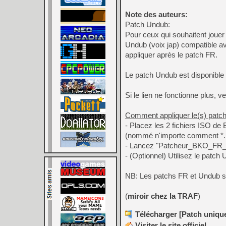
Note des auteurs:
Patch Undub:
Pour ceux qui souhaitent jouer
Undub (voix jap) compatible a
appliquer après le patch FR.
Le patch Undub est disponible
Si le lien ne fonctionne plus, ve
Comment appliquer le(s) patch
- Placez les 2 fichiers ISO de
(nommé n'importe comment *.is
- Lancez "Patcheur_BKO_FR_v
- (Optionnel) Utilisez le patch
NB: Les patchs FR et Undub 
(
miroir chez la TRAF
)
Télécharger [Patch uniqu
Visiter le site officiel