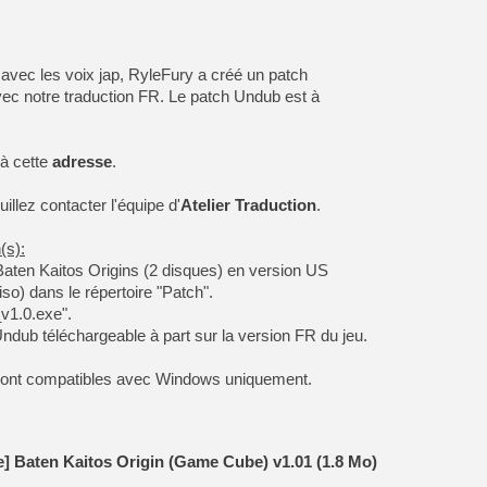
 avec les voix jap, RyleFury a créé un patch
vec notre traduction FR. Le patch Undub est à
 à cette
adresse
.
uillez contacter l'équipe d'
Atelier Traduction
.
(s):
 Baten Kaitos Origins (2 disques) en version US
o) dans le répertoire "Patch".
1.0.exe".
 Undub téléchargeable à part sur la version FR du jeu.
sont compatibles avec Windows uniquement.
e] Baten Kaitos Origin (Game Cube) v1.01 (1.8 Mo)