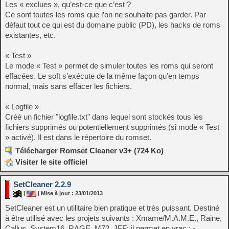
Les « exclues », qu’est-ce que c’est ?
Ce sont toutes les roms que l’on ne souhaite pas garder. Par
défaut tout ce qui est du domaine public (PD), les hacks de roms
existantes, etc.
« Test »
Le mode « Test » permet de simuler toutes les roms qui seront
effacées. Le soft s’exécute de la même façon qu’en temps
normal, mais sans effacer les fichiers.
« Logfile »
Créé un fichier "logfile.txt" dans lequel sont stockés tous les
fichiers supprimés ou potentiellement supprimés (si mode « Test
» activé). Il est dans le répertoire du romset.
Télécharger Romset Cleaner v3+ (724 Ko)
Visiter le site officiel
SetCleaner 2.2.9
|
| Mise à jour : 23/01/2013
SetCleaner est un utilitaire bien pratique et très puissant. Destiné
à être utilisé avec les projets suivants : Xmame/M.A.M.E., Raine,
Callus, System16, RAGE, M72, JFF; il permet en vrac : -