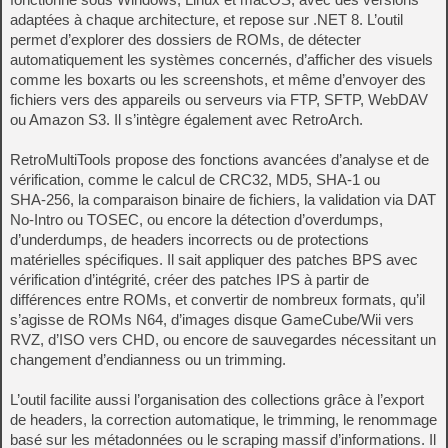
adaptées à chaque architecture, et repose sur .NET 8. L’outil
permet d’explorer des dossiers de ROMs, de détecter
automatiquement les systèmes concernés, d’afficher des visuels
comme les boxarts ou les screenshots, et même d’envoyer des
fichiers vers des appareils ou serveurs via FTP, SFTP, WebDAV
ou Amazon S3. Il s’intègre également avec RetroArch.
RetroMultiTools propose des fonctions avancées d’analyse et de
vérification, comme le calcul de CRC32, MD5, SHA‑1 ou
SHA‑256, la comparaison binaire de fichiers, la validation via DAT
No‑Intro ou TOSEC, ou encore la détection d’overdumps,
d’underdumps, de headers incorrects ou de protections
matérielles spécifiques. Il sait appliquer des patches BPS avec
vérification d’intégrité, créer des patches IPS à partir de
différences entre ROMs, et convertir de nombreux formats, qu’il
s’agisse de ROMs N64, d’images disque GameCube/Wii vers
RVZ, d’ISO vers CHD, ou encore de sauvegardes nécessitant un
changement d’endianness ou un trimming.
L’outil facilite aussi l’organisation des collections grâce à l’export
de headers, la correction automatique, le trimming, le renommage
basé sur les métadonnées ou le scraping massif d’informations. Il