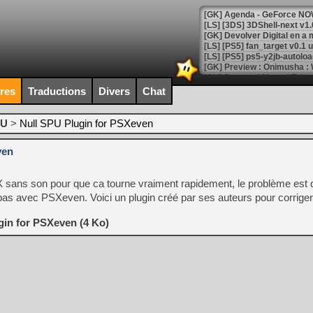
[GK] Agenda - GeForce NOW
[GK] Devolver Digital en a 
[LS] [PS5] ps5-y2jb-autolo
[GK] Pourquoi Marvel Tokon 
[GK] Test : Restory : Chill
ires
Traductions
Divers
Chat
[GK] GTA 6 : Rockstar Games
[GK] Hot Wheels Infinite Rus
[GK] Mémoire cash - Secret 
PU
>
Null SPU Plugin for PSXeven
[GK] Résultats Nintendo : 
ven
[GK] Déjà des dégraissage
[Mo5] Brickboy cherche à r
 sans son pour que ca tourne vraiment rapidement, le problème est q
[GK] Minecraft et ses « Gra
pas avec PSXeven. Voici un plugin créé par ses auteurs pour corrige
[GK] Beast of Reincarnation
[GK] Ubisoft : fin de parti
gin for PSXeven (4 Ko)
[GK] Mémoire cash - Metroid
[GK] Dan Houser (GTA) défe
[GK] Comment EA Sports FC
[GK] Crimson Moon : un Dark
[GK] Isle of Reveries : le j
[GK] Moonlighter 2 : The En
[GK] Capcom relance Monste