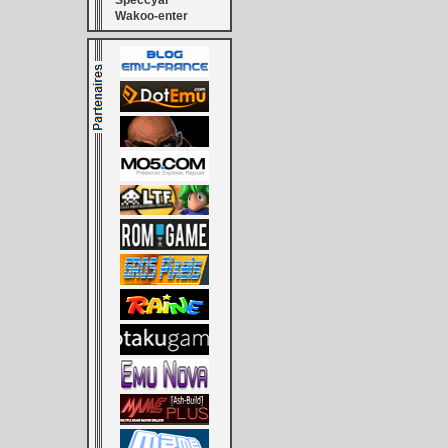
Speccyal
Wakoo-enter