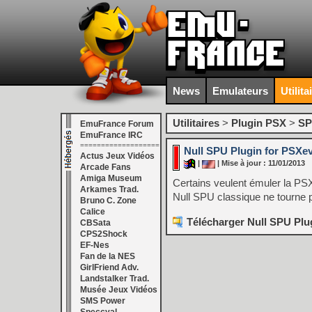
News
Emulateurs
Utilita
Utilitaires
>
Plugin PSX
>
S
EmuFrance Forum
EmuFrance IRC
===================
Null SPU Plugin for PSXe
Actus Jeux Vidéos
|
| Mise à jour : 11/01/2013
Arcade Fans
Amiga Museum
Certains veulent émuler la PSX
Arkames Trad.
Null SPU classique ne tourne 
Bruno C. Zone
Calice
Télécharger Null SPU Plu
CBSata
CPS2Shock
EF-Nes
Fan de la NES
GirlFriend Adv.
Landstalker Trad.
Musée Jeux Vidéos
SMS Power