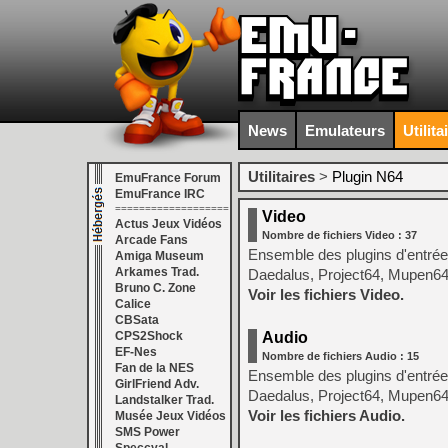
News
Emulateurs
Utilita
Utilitaires
>
Plugin N64
EmuFrance Forum
EmuFrance IRC
===================
Video
Actus Jeux Vidéos
Nombre de fichiers Video : 37
Arcade Fans
Ensemble des plugins d'entrées
Amiga Museum
Arkames Trad.
Daedalus, Project64, Mupen64, 
Bruno C. Zone
Voir les fichiers Video.
Calice
CBSata
CPS2Shock
Audio
EF-Nes
Nombre de fichiers Audio : 15
Fan de la NES
Ensemble des plugins d'entrées
GirlFriend Adv.
Daedalus, Project64, Mupen64,
Landstalker Trad.
Voir les fichiers Audio.
Musée Jeux Vidéos
SMS Power