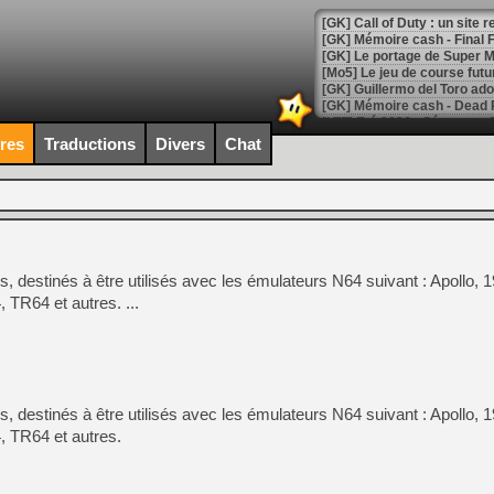
[GK] Le portage de Super M
[Mo5] Le jeu de course fut
[GK] Guillermo del Toro ado
[LTF] Eté 2026 - Séquence 
ires
Traductions
Divers
Chat
[GK] Mistfall Hunter : déjà 
[GK] Wo Long 2 évolue avec
[GK] Crossfire : un TPS à 100
[LS] [PS5] Premiers signes 
, destinés à être utilisés avec les émulateurs N64 suivant : Apollo, 
TR64 et autres. ...
[Mo5] DOOM arrive en cart
[GK] Bethesda fête les 30 
[GK] Roblox : l'action en B
[GK] Agenda - GeForce NOW
, destinés à être utilisés avec les émulateurs N64 suivant : Apollo, 
 TR64 et autres.
[GK] Devolver Digital en a 
[LS] [PS5] ps5-y2jb-autolo