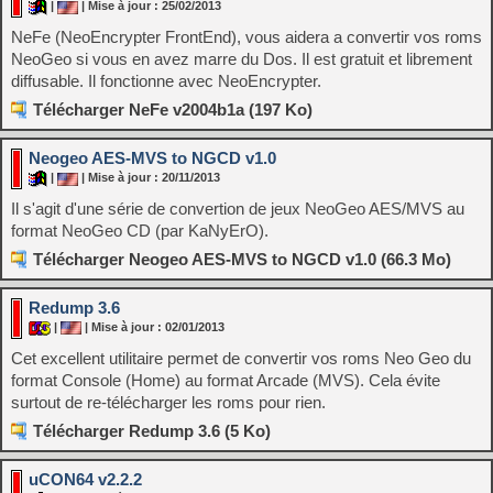
|
| Mise à jour : 25/02/2013
NeFe (NeoEncrypter FrontEnd), vous aidera a convertir vos roms
NeoGeo si vous en avez marre du Dos. Il est gratuit et librement
diffusable. Il fonctionne avec NeoEncrypter.
Télécharger NeFe v2004b1a (197 Ko)
Neogeo AES-MVS to NGCD v1.0
|
| Mise à jour : 20/11/2013
Il s'agit d'une série de convertion de jeux NeoGeo AES/MVS au
format NeoGeo CD (par KaNyErO).
Télécharger Neogeo AES-MVS to NGCD v1.0 (66.3 Mo)
Redump 3.6
|
| Mise à jour : 02/01/2013
Cet excellent utilitaire permet de convertir vos roms Neo Geo du
format Console (Home) au format Arcade (MVS). Cela évite
surtout de re-télécharger les roms pour rien.
Télécharger Redump 3.6 (5 Ko)
uCON64 v2.2.2