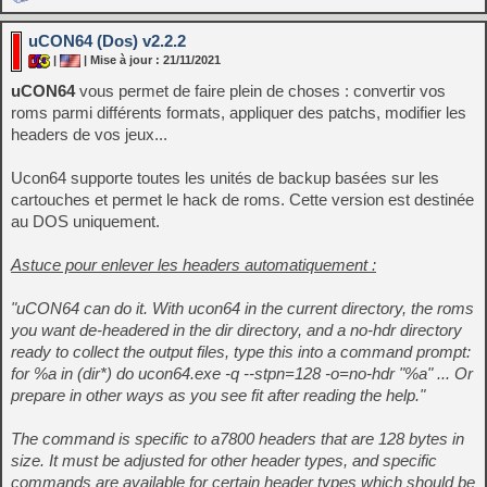
uCON64 (Dos) v2.2.2
|
| Mise à jour : 21/11/2021
uCON64
vous permet de faire plein de choses : convertir vos
roms parmi différents formats, appliquer des patchs, modifier les
headers de vos jeux...
Ucon64 supporte toutes les unités de backup basées sur les
cartouches et permet le hack de roms. Cette version est destinée
au DOS uniquement.
Astuce pour enlever les headers automatiquement :
"uCON64 can do it. With ucon64 in the current directory, the roms
you want de-headered in the dir directory, and a no-hdr directory
ready to collect the output files, type this into a command prompt:
for %a in (dir*) do ucon64.exe -q --stpn=128 -o=no-hdr "%a" ... Or
prepare in other ways as you see fit after reading the help."
The command is specific to a7800 headers that are 128 bytes in
size. It must be adjusted for other header types, and specific
commands are available for certain header types which should be