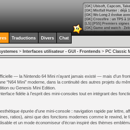
[GK] Mistfall Hunter : déjà 
[GK] Wo Long 2 évolue avec
[GK] Crossfire : un TPS à 100
[LS] [PS5] Premiers signes 
ires
Traductions
Divers
Chat
-systemes
>
Interfaces utilisateur - GUI - Frontends
>
PC Classic M
[Mo5] DOOM arrive en cart
[GK] Bethesda fête les 30 
[GK] Roblox : l'action en B
officielle — la Nintendo 64 Mini n’ayant jamais existé — mais d’un fro
[GK] Agenda - GeForce NOW
 une “N64 Mini” moderne, dans la continuité des autres projets du mêm
[GK] Devolver Digital en a 
tion ou Genesis Mini Edition.
nterface fidèle à l’esprit des mini‑consoles tout en intégrant des foncti
[LS] [PS5] ps5-y2jb-autolo
[GK] Pourquoi Marvel Tokon 
[GK] Test : Restory : Chill
sthétique épurée d’une mini‑console : navigation rapide par lettre, aff
[GK] GTA 6 : Rockstar Games
[GK] Hot Wheels Infinite Rus
lines, ratios), ainsi que des fonctions modernes comme le rewind, le f
[GK] Mémoire cash - Secret 
lisable et un mode économiseur d’écran inspiré des thèmes embléma
[GK] Résultats Nintendo : 