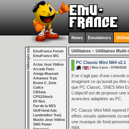
News
Emulateurs
Utilita
Utilitaires
>
Utilitaires Multi
EmuFrance Forum
EmuFrance IRC
===================
PC Classic Mini N64 v2.1
Actus Jeux Vidéos
|
| Mise à jour : 07/05/2026
Arcade Fans
Amiga Museum
Il ne s’agit pas d’une console 
Arkames Trad.
imaginant ce qu’aurait pu être
Bruno C. Zone
que PC Classic, SNES Mini Edi
Calice
CBSata
L’objectif est de proposer une i
CPS2Shock
avancées adaptées au PC.
EF-Nes
Fan de la NES
PC Classic Mini N64 reprend l’e
GirlFriend Adv.
Landstalker Trad.
effets visuels optionnels (scan
Musée Jeux Vidéos
une musique de fond personna
SMS Power
N64.