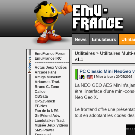
News
Emulateurs
Utilita
Utilitaires
>
Utilitaires Multi
EmuFrance Forum
EmuFrance IRC
v1.1
===================
Actus Jeux Vidéos
PC Classic Mini NeoGeo v
Arcade Fans
|
| Mise à jour : 20/05/2026
Amiga Museum
Arkames Trad.
La NEO GEO AES Mini n’a jamais
Bruno C. Zone
être l’interface d’une mini‑con
Calice
CBSata
Neo Geo X.
CPS2Shock
EF-Nes
Le frontend offre une présentati
Fan de la NES
tout en adoptant les codes d
GirlFriend Adv.
Landstalker Trad.
Musée Jeux Vidéos
SMS Power