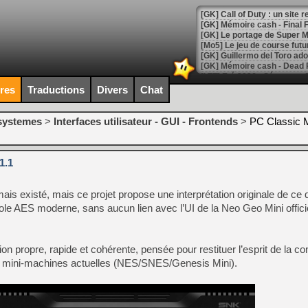
[GK] Le portage de Super M
[Mo5] Le jeu de course fut
[GK] Guillermo del Toro ado
[LTF] Eté 2026 - Séquence 
ires
Traductions
Divers
Chat
[GK] Mistfall Hunter : déjà 
[GK] Wo Long 2 évolue avec
[GK] Crossfire : un TPS à 100
-systemes
>
Interfaces utilisateur - GUI - Frontends
>
PC Classic 
[LS] [PS5] Premiers signes 
1.1
 existé, mais ce projet propose une interprétation originale de ce q
[Mo5] DOOM arrive en cart
sole AES moderne, sans aucun lien avec l’UI de la Neo Geo Mini officie
[GK] Bethesda fête les 30 
[GK] Roblox : l'action en B
on propre, rapide et cohérente, pensée pour restituer l’esprit de la co
[GK] Agenda - GeForce NOW
es mini‑machines actuelles (NES/SNES/Genesis Mini).
[GK] Devolver Digital en a 
[LS] [PS5] ps5-y2jb-autolo