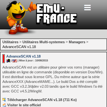
Utilitaires
>
Utilitaires Multi-systemes
>
Managers
>
AdvanceSCAN v1.18
AdvanceSCAN v1.18
|
| Mise à jour : 10/08/2015
AdvanceSCAN est un utilitaire pour gérer vos roms (manager)
utilisable en ligne de commande (disponible en version Dos/Win).
Il est distribué sous license GPL. Du même auteur que la série
AdvanceXXX (AdvanceMAME...). Le build Dos a été compilé
avec GCC v3.2.3/djdev v2.03 tandis que le build Windows l'a été
avec GCC v4.5.2/MingW.
Télécharger AdvanceSCAN v1.18 (711 Ko)
Visiter le site officiel