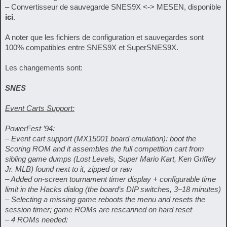
– Convertisseur de sauvegarde SNES9X <-> MESEN, disponible
ici
.
A noter que les fichiers de configuration et sauvegardes sont
100% compatibles entre SNES9X et SuperSNES9X.
Les changements sont:
SNES
Event Carts Support:
PowerFest ’94:
– Event cart support (MX15001 board emulation): boot the
Scoring ROM and it assembles the full competition cart from
sibling game dumps (Lost Levels, Super Mario Kart, Ken Griffey
Jr. MLB) found next to it, zipped or raw
– Added on-screen tournament timer display + configurable time
limit in the Hacks dialog (the board’s DIP switches, 3–18 minutes)
– Selecting a missing game reboots the menu and resets the
session timer; game ROMs are rescanned on hard reset
– 4 ROMs needed: