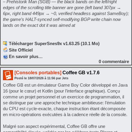
– Prehistorik Man (SGB) — the black bands on the left/right
edges of the scrolling title banner are gone (left band 307px →
6px, right band 449px → ~0, verified headless against SameBoy);
the game’s HALT-synced self-modifying BGP write chain now
lands on the exact dot it was aimed at
Télécharger SuperSnes9x v1.63.25 (10.1 Mo)
Site Officiel
En savoir plus…
0
commentaire
[Consoles portables]
Coffee GB v1.7.6
Posté le
18/07/2026
à
11:56
par Jets
Coffee GB est un émulateur Game Boy Color développé en Java
16 (pour le cœur) et Kotlin (pour l’interface graphique). Conçu
comme un projet personnel et un exercice de programmation, il
se distingue par une approche technique ambitieuse: l’émulation
du CPU est cycle-exacte, chaque instruction étant décomposée
en micro-opérations exécutées à la cadence réelle de la console.
Malgré son aspect expérimental, Coffee GB offre une