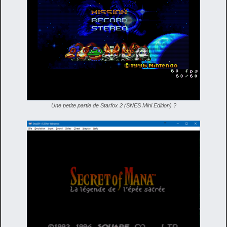
Une petite partie de Starfox 2 (SNES Mini Edition) ?