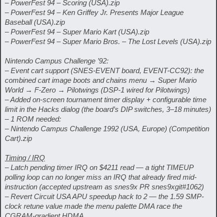
– PowerFest 94 – Scoring (USA).zip
– PowerFest 94 – Ken Griffey Jr. Presents Major League
Baseball (USA).zip
– PowerFest 94 – Super Mario Kart (USA).zip
– PowerFest 94 – Super Mario Bros. – The Lost Levels (USA).zip
Nintendo Campus Challenge ’92:
– Event cart support (SNES-EVENT board, EVENT-CC92): the
combined cart image boots and chains menu → Super Mario
World → F-Zero → Pilotwings (DSP-1 wired for Pilotwings)
– Added on-screen tournament timer display + configurable time
limit in the Hacks dialog (the board’s DIP switches, 3–18 minutes)
– 1 ROM needed:
– Nintendo Campus Challenge 1992 (USA, Europe) (Competition
Cart).zip
Timing / IRQ
– Latch pending timer IRQ on $4211 read — a tight TIMEUP
polling loop can no longer miss an IRQ that already fired mid-
instruction (accepted upstream as snes9x PR snes9xgit#1062)
– Revert Circuit USA APU speedup hack to 2 — the 1.59 SMP-
clock retune value made the menu palette DMA race the
CGRAM-gradient HDMA