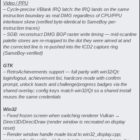
Video / PPU
– Cycle-precise VBlank IRQ latch: the IRQ lands on the same
instruction boundary as real DMG regardless of CPU/PPU
interleave skew (verified byte-identical to SameBoy per-
instruction traces)
– SGB: reconstruct DMG BGP raster write timing — mid-scanline
palette stores are re-mapped to the dot they were aimed at and
the corrected line is re-pushed into the ICD2 capture ring
(SameBoy-verified)
GTK
– RetroAchievements support — full parity with win32/Qt:
login/logout, achievement list, hardcore mode with confirm
prompt, unlock toasts and challenge/progress badges via the
shared overlay; config keys match win32/Qt so a shared install
reuses the same credentials
Win32
– Fixed frozen screen when switching renderer Vulkan →
Direct3D/DirectDraw (render window is recreated on display
reset)
– Render window handle made local to win32_display.cpp;