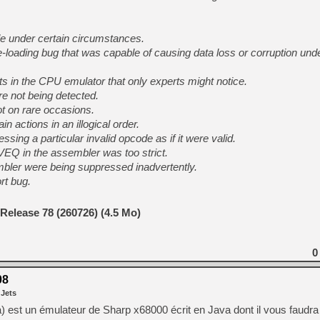
e under certain circumstances.
te-loading bug that was capable of causing data loss or corruption unde
 in the CPU emulator that only experts might notice.
not being detected.
t on rare occasions.
n actions in an illogical order.
ing a particular invalid opcode as if it were valid.
EQ in the assembler was too strict.
bler were being suppressed inadvertently.
rt bug.
Release 78 (260726) (4.5 Mo)
0
08
 Jets
) est un émulateur de Sharp x68000 écrit en Java dont il vous faudr