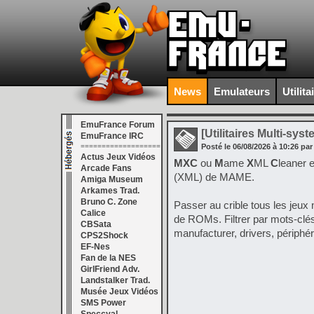
News
Emulateurs
Utilita
EmuFrance Forum
[Utilitaires Multi-sys
EmuFrance IRC
===================
Posté le
06/08/2026
à
10:26
par
Actus Jeux Vidéos
MXC
ou
M
ame
X
ML
C
leaner e
Arcade Fans
(XML) de MAME.
Amiga Museum
Arkames Trad.
Bruno C. Zone
Passer au crible tous les jeux 
Calice
de ROMs. Filtrer par mots-clés
CBSata
manufacturer, drivers, périphé
CPS2Shock
EF-Nes
Fan de la NES
GirlFriend Adv.
Landstalker Trad.
Musée Jeux Vidéos
SMS Power