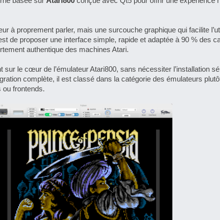
erne basée sur
Atari800
conçue avec Qt5 pour offrir une expérience n
r à proprement parler, mais une surcouche graphique qui facilite l’uti
f est de proposer une interface simple, rapide et adaptée à 90 % des c
ortement authentique des machines Atari.
 sur le cœur de l’émulateur Atari800, sans nécessiter l’installation s
tégration complète, il est classé dans la catégorie des émulateurs plut
s ou frontends.