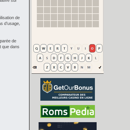
ative sur
lisation de
as d’usage,
éparée de
ôt que dans