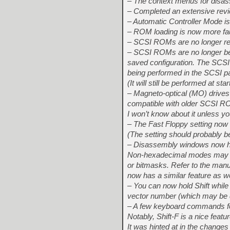
– The context menus for disa
– Completed an extensive revi
– Automatic Controller Mode is
– ROM loading is now more faul
– SCSI ROMs are no longer re
– SCSI ROMs are no longer bein
saved configuration. The SCSI 
being performed in the SCSI pa
(It will still be performed at st
– Magneto-optical (MO) drives
compatible with older SCSI ROM
I won’t know about it unless yo
– The Fast Floppy setting no
(The setting should probably b
– Disassembly windows now hav
Non-hexadecimal modes may inc
or bitmasks. Refer to the manu
now has a similar feature as we
– You can now hold Shift whil
vector number (which may be 
– A few keyboard commands 
Notably, Shift-F is a nice fea
It was hinted at in the change