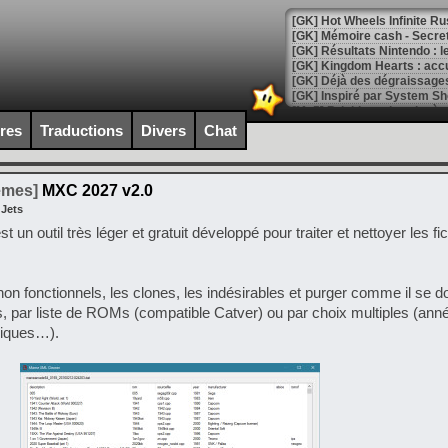
[GK] Hot Wheels Infinite Rus
[GK] Mémoire cash - Secret 
[GK] Résultats Nintendo : 
[GK] Déjà des dégraissage
[Mo5] Brickboy cherche à r
[GK] Minecraft et ses « Gra
ires
Traductions
Divers
Chat
[GK] Beast of Reincarnation
[GK] Ubisoft : fin de parti
[GK] Mémoire cash - Metroid
temes]
MXC 2027 v2.0
[GK] Dan Houser (GTA) défe
 Jets
[GK] Comment EA Sports FC
st un outil très léger et gratuit développé pour traiter et nettoyer les f
[GK] Crimson Moon : un Dark
[GK] Isle of Reveries : le j
[GK] Moonlighter 2 : The En
[GK] Capcom relance Monste
non fonctionnels, les clones, les indésirables et purger comme il se d
, par liste de ROMs (compatible Catver) ou par choix multiples (ann
riques…).
[Mo5] Deux inédits du Virtu
[GK] Le beat'em up The Walk
[GK] Endless Legend 2 : enf