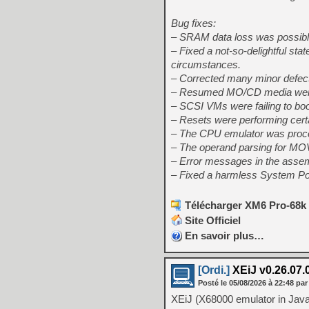
Bug fixes:
– SRAM data loss was possibl
– Fixed a not-so-delightful sta
circumstances.
– Corrected many minor defects
– Resumed MO/CD media were 
– SCSI VMs were failing to boo
– Resets were performing certai
– The CPU emulator was process
– The operand parsing for MOV
– Error messages in the assem
– Fixed a harmless System Po
Télécharger XM6 Pro-68k 
Site Officiel
En savoir plus…
[Ordi.]
XEiJ v0.26.07.
Posté le
05/08/2026
à
22:48
par
XEiJ (X68000 emulator in Java