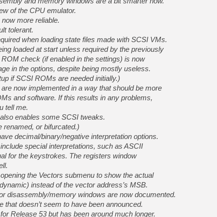
ssembly and memory windows are a bit smarter now.
ew of the CPU emulator.
 now more reliable.
t tolerant.
quired when loading state files made with SCSI VMs.
g loaded at start unless required by the previously
ROM check (if enabled in the settings) is now
ge in the options, despite being mostly useless.
artup if SCSI ROMs are needed initially.)
 are now implemented in a way that should be more
s and software. If this results in any problems,
u tell me.
w also enables some SCSI tweaks.
e renamed, or bifurcated.)
e decimal/binary/negative interpretation options.
lude special interpretations, such as ASCII
al for the keystrokes. The registers window
ll.
e opening the Vectors submenu to show the actual
dynamic) instead of the vector address’s MSB.
for disassembly/memory windows are now documented.
ture that doesn’t seem to have been announced.
s for Release 53 but has been around much longer.