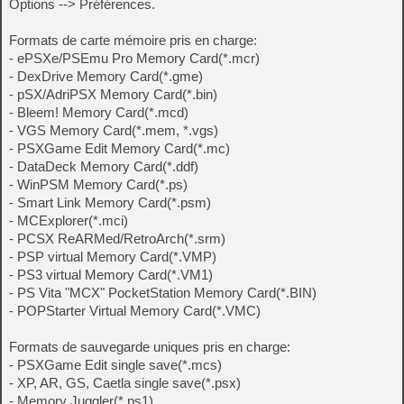
Options --> Préférences.
Formats de carte mémoire pris en charge:
- ePSXe/PSEmu Pro Memory Card(*.mcr)
- DexDrive Memory Card(*.gme)
- pSX/AdriPSX Memory Card(*.bin)
- Bleem! Memory Card(*.mcd)
- VGS Memory Card(*.mem, *.vgs)
- PSXGame Edit Memory Card(*.mc)
- DataDeck Memory Card(*.ddf)
- WinPSM Memory Card(*.ps)
- Smart Link Memory Card(*.psm)
- MCExplorer(*.mci)
- PCSX ReARMed/RetroArch(*.srm)
- PSP virtual Memory Card(*.VMP)
- PS3 virtual Memory Card(*.VM1)
- PS Vita "MCX" PocketStation Memory Card(*.BIN)
- POPStarter Virtual Memory Card(*.VMC)
Formats de sauvegarde uniques pris en charge:
- PSXGame Edit single save(*.mcs)
- XP, AR, GS, Caetla single save(*.psx)
- Memory Juggler(*.ps1)