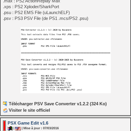
.max : PS2 ActionReplay Max
.xps : PS2 Xploder/SharkPort
.psu : PS2 EMS File (uLaunchELF)
.psv : PS3 PSV File (de PS1 .mcs/PS2 .psu)
Télécharger PSV Save Converter v1.2.2 (324 Ko)
Visiter le site officiel
PSX Game Edit v1.6
|
| Mise à jour : 07/03/2016