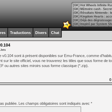
[GK] Hot Wheels Infinite Rus
[GK] Mémoire cash - Secret 
[GK] Résultats Nintendo : 
[GK] Déjà des dégraissage
[Mo5] Brickboy cherche à r
[GK] Minecraft et ses « Gra
ires
Traductions
Divers
Chat
[GK] Beast of Reincarnation
[GK] Ubisoft : fin de parti
0.104
[GK] Mémoire cash - Metroid
 Jets
[GK] Dan Houser (GTA) défe
[GK] Comment EA Sports FC
e v0.104 sont à présent disponibles sur Emu-France, comme d’habi
[GK] Crimson Moon : un Dark
t sur le site officiel, vous ne trouverez les titles que sous forme de t
[GK] Isle of Reveries : le j
F ou autres sites miroirs sous forme classique (*.zip).
[GK] Moonlighter 2 : The En
[GK] Capcom relance Monste
0
[Mo5] Deux inédits du Virtu
[GK] Le beat'em up The Walk
[GK] Endless Legend 2 : enf
as publiée.
Les champs obligatoires sont indiqués avec
*