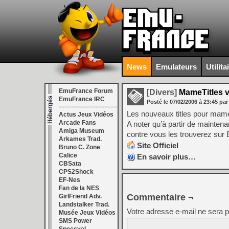
News
Emulateurs
Utilita
EmuFrance Forum
[Divers]
MameTitles v
EmuFrance IRC
Posté le
07/02/2006
à
23:45
par
===================
Les nouveaux titles pour mam
Actus Jeux Vidéos
Arcade Fans
A noter qu’à partir de maintenan
Amiga Museum
contre vous les trouverez sur E
Arkames Trad.
Site Officiel
Bruno C. Zone
Calice
En savoir plus…
CBSata
CPS2Shock
EF-Nes
Fan de la NES
Commentaire ¬
GirlFriend Adv.
Landstalker Trad.
Votre adresse e-mail ne sera p
Musée Jeux Vidéos
SMS Power