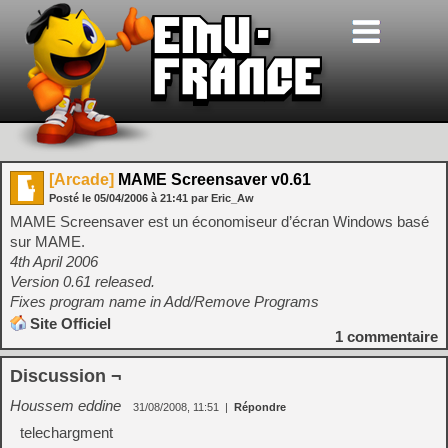
[Arcade]
MAME Screensaver v0.61
Posté le
05/04/2006
à
21:41
par Eric_Aw
MAME Screensaver est un économiseur d’écran Windows basé
sur MAME.
4th April 2006
Version 0.61 released.
Fixes program name in Add/Remove Programs
Site Officiel
1
commentaire
Discussion ¬
Houssem eddine
31/08/2008, 11:51
|
Répondre
telechargment