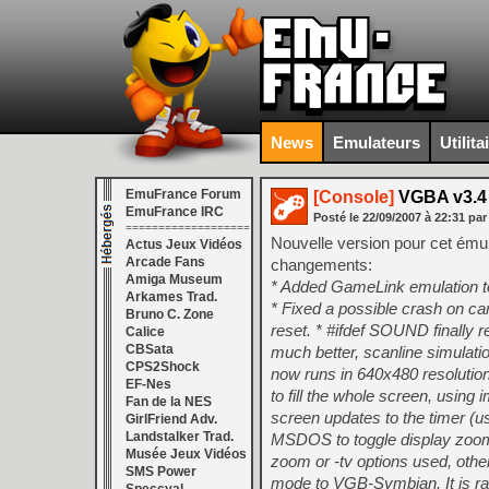
News
Emulateurs
Utilita
EmuFrance Forum
[Console]
VGBA v3.4
EmuFrance IRC
Posté le
22/09/2007
à
22:31
par
===================
Nouvelle version pour cet ém
Actus Jeux Vidéos
Arcade Fans
changements:
Amiga Museum
* Added GameLink emulation
Arkames Trad.
* Fixed a possible crash on c
Bruno C. Zone
reset. * #ifdef SOUND finally 
Calice
CBSata
much better, scanline simulat
CPS2Shock
now runs in 640x480 resoluti
EF-Nes
to fill the whole screen, usi
Fan de la NES
screen updates to the timer 
GirlFriend Adv.
Landstalker Trad.
MSDOS to toggle display zoo
Musée Jeux Vidéos
zoom or -tv options used, oth
SMS Power
mode to VGB-Symbian. It is rat