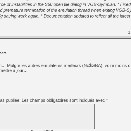
e of instabilities in the S60 open file dialog in VGB-Symbian. * Fixed 
d premature termination of the emulation thread when exiting VGB-S
[LS] [PS5] Le WebKit Userl
g saving work again. * Documentation updated to reflect all the lates
[GK] Oubliez Crazy Taxi, S
1
[LS] [Switch] NSZ 5.0.0 es
[GK] No More Room in Hell 2
ndre
[GK] Un chatbot Atelier Ryz
[GK] Mémoire cash - Splatte
on… Malgré les autres émulateurs meilleurs (No$GBA), voire moins c
[GK] Nvidia : le prix des 
 mettre à jour…
[GK] Suikoden Star Leap : 
[Mo5] La mini borne d’arc
[GK] Atari renoue avec les 
[GK] Pourquoi Marvel Tokon 
as publiée.
Les champs obligatoires sont indiqués avec
*