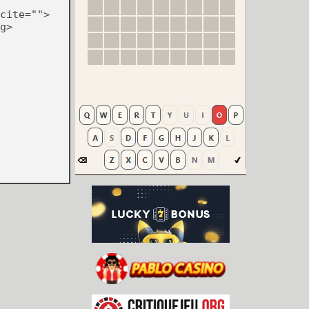
cite="">
g>