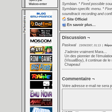
Speccyal
Symbian. * Fixed possible sourc
Wakoo-enter
Symbian-specific menu. * Fixe
soundtrack recording and confi
Site Officiel
En savoir plus…
Discussion ¬
Paskwal
23/09/2007, 01:13
|
Répo
J’admire vraiment Mara…
Un des pionnier de l’émulati
(VisualBoy), il continue de le
Chapeau!
Commentaire ¬
Votre adresse e-mail ne sera p