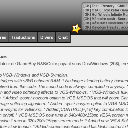
[GK] Test : Restory : Chill
[GK] GTA 6 : Rockstar Games
[GK] Hot Wheels Infinite Rus
[GK] Mémoire cash - Secret 
[GK] Résultats Nintendo : 
[GK] Déjà des dégraissage
ires
Traductions
Divers
Chat
[Mo5] Brickboy cherche à r
[GK] Minecraft et ses « Gra
[GK] Beast of Reincarnation
 Jets
[GK] Ubisoft : fin de parti
[GK] Mémoire cash - Metroid
ulateur de GameBoy N&B/Color payant sous Dos/Windows (20$), en v
[GK] Dan Houser (GTA) défe
[GK] Comment EA Sports FC
 to VGB-Windows and VGB-Symbian.
[GK] Crimson Moon : un Dark
[GK] Isle of Reveries : le j
artridges with <8kB onboard RAM. * No longer clearing battery-back
[GK] Moonlighter 2 : The En
retired from the code. The sound code is always compiled in anyway.
[GK] Capcom relance Monste
ion and video softening effects to VGB-Windows. * VGB-Windows ful
on. * Added -zoom/-nozoom option to VGB-MSDOS that will zoom Ga
ng image softening algorithm. * Added -sync/-nosync option to VGB-M
(use -vsync for VBlanks). * Added [CONTROL]+[F8] key combination 
[Mo5] Deux inédits du Virtu
[GK] Le beat'em up The Walk
m on/off. * VGB-MSDOS now runs in 640x480x15bpp VESA screen 
erwise it runs in 320x200x15bpp screen mode. * Added new "Fill & So
[GK] Endless Legend 2 : enf
her slow though. * Added screen orientation and backlight control to